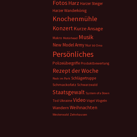
Fotos
Harz
Harzer Steiger
Harzer Wanderkönig
Knochenmühle
Konzert
Kurze Ansage
Musik
Makro
Motörhead
New Model Army
Nur so
Oma
Persönliches
Polizeiübergriffe
Produktbewertung
Rezept der Woche
Schlägertruppe
Rock im Park
Schmackofatz
Schwarzwald
Staatsgewalt
System of a Down
Video
Ukraine
Vögeln
Tod
Vögel
Weihnachten
Wandern
Westerwald
Zehnhausen