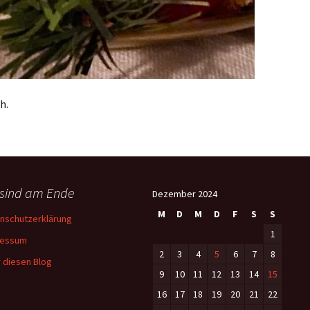
h.
 sind am Ende
Dezember 2024
M
D
M
D
F
S
S
nschutzerklärung
1
ressum
2
3
4
5
6
7
8
 diesen Blog
9
10
11
12
13
14
15
16
17
18
19
20
21
22