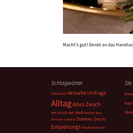
Macht’s gut! Denkt an das Handtuc
Schlagwörter
Sie
Aktuelle Umfrage
10Hausen
Date
Alltag
Imp
Altes Zeuch
Über
am Arsch der Welt
Anstalt
Bonn
Dummes Zeuch
Corona
Brocken
Empörung!
Festival
ficken