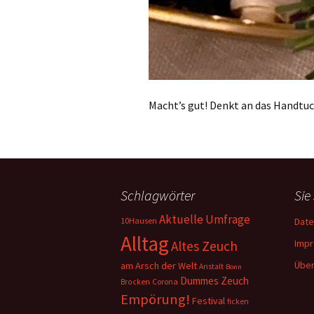
Macht’s gut! Denkt an das Handtuc
Schlagwörter
Sie
Aktuelle Umfrage
10Hausen
Date
Alltag
Imp
Altes Zeuch
Über
am Arsch der Welt
Anstalt
Bonn
Dummes Zeuch
Corona
Brocken
Empörung!
Festival
ficken