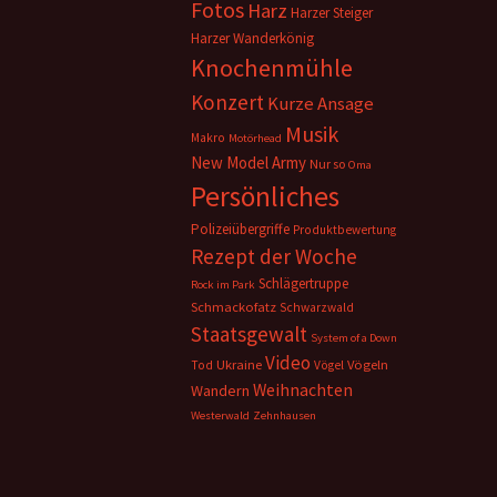
Fotos
Harz
Harzer Steiger
Harzer Wanderkönig
Knochenmühle
Konzert
Kurze Ansage
Musik
Makro
Motörhead
New Model Army
Nur so
Oma
Persönliches
Polizeiübergriffe
Produktbewertung
Rezept der Woche
Schlägertruppe
Rock im Park
Schmackofatz
Schwarzwald
Staatsgewalt
System of a Down
Video
Ukraine
Vögeln
Tod
Vögel
Weihnachten
Wandern
Westerwald
Zehnhausen