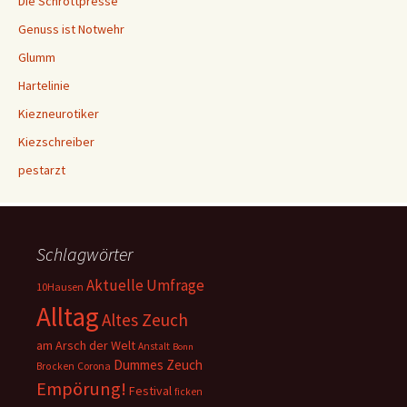
Die Schrottpresse
Genuss ist Notwehr
Glumm
Hartelinie
Kiezneurotiker
Kiezschreiber
pestarzt
Schlagwörter
Aktuelle Umfrage
10Hausen
Alltag
Altes Zeuch
am Arsch der Welt
Anstalt
Bonn
Dummes Zeuch
Corona
Brocken
Empörung!
Festival
ficken