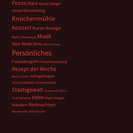
Fotos
Harz
Harzer Steiger
Harzer Wanderkönig
Knochenmühle
Konzert
Kurze Ansage
Musik
Makro
Motörhead
New Model Army
Nur so
Oma
Persönliches
Polizeiübergriffe
Produktbewertung
Rezept der Woche
Schlägertruppe
Rock im Park
Schmackofatz
Schwarzwald
Staatsgewalt
System of a Down
Video
Ukraine
Vögeln
Tod
Vögel
Weihnachten
Wandern
Westerwald
Zehnhausen