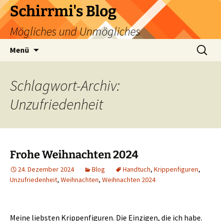
Zum
Schirrmi's Blog
Inhalt
Mögliches und Unmögliches
springen
Suchen
Menü
nach:
Schlagwort-Archiv:
Unzufriedenheit
Frohe Weihnachten 2024
24. Dezember 2024
Blog
Handtuch
,
Krippenfiguren
,
Unzufriedenheit
,
Weihnachten
,
Weihnachten 2024
Meine liebsten Krippenfiguren. Die Einzigen, die ich habe.