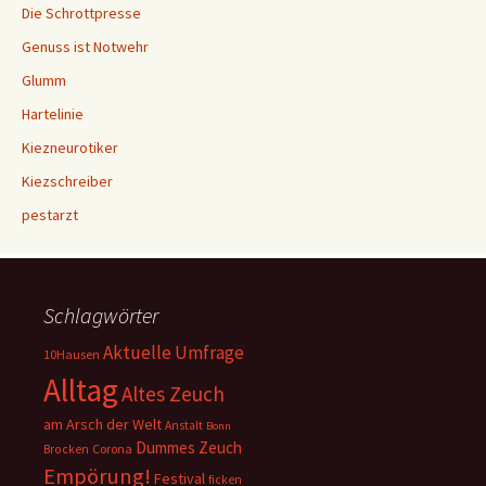
Die Schrottpresse
Genuss ist Notwehr
Glumm
Hartelinie
Kiezneurotiker
Kiezschreiber
pestarzt
Schlagwörter
Aktuelle Umfrage
10Hausen
Alltag
Altes Zeuch
am Arsch der Welt
Anstalt
Bonn
Dummes Zeuch
Corona
Brocken
Empörung!
Festival
ficken