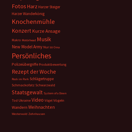
Fotos
Harz
Harzer Steiger
Harzer Wanderkönig
Knochenmühle
Konzert
Kurze Ansage
Musik
Makro
Motörhead
New Model Army
Nur so
Oma
Persönliches
Polizeiübergriffe
Produktbewertung
Rezept der Woche
Schlägertruppe
Rock im Park
Schmackofatz
Schwarzwald
Staatsgewalt
System of a Down
Video
Ukraine
Vögeln
Tod
Vögel
Weihnachten
Wandern
Westerwald
Zehnhausen