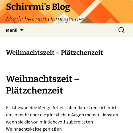
Zum
Schirrmi's Blog
Inhalt
Mögliches und Unmögliches
springen
Suchen
Menü
nach:
Weihnachtszeit – Plätzchenzeit
Weihnachtszeit –
Plätzchenzeit
Es ist zwar eine Menge Arbeit, aber dafür freue ich mich
umso mehr über die glücklichen Augen meiner Liebsten
wenn sie die von mir liebevoll zubereiteten
Weihnachtskekse genießen.