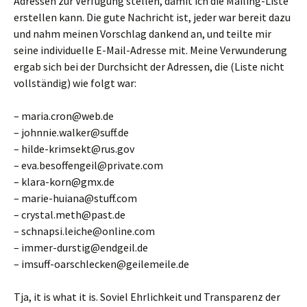
Adressen zur Verfügung stellen, damit ich die Mailing-Liste
erstellen kann. Die gute Nachricht ist, jeder war bereit dazu
und nahm meinen Vorschlag dankend an, und teilte mir
seine individuelle E-Mail-Adresse mit. Meine Verwunderung
ergab sich bei der Durchsicht der Adressen, die (Liste nicht
vollständig) wie folgt war:
– maria.cron@web.de
– johnnie.walker@suff.de
– hilde-krimsekt@rus.gov
– eva.besoffengeil@private.com
– klara-korn@gmx.de
– marie-huiana@stuff.com
– crystal.meth@past.de
– schnapsi.leiche@online.com
– immer-durstig@endgeil.de
– imsuff-oarschlecken@geilemeile.de
Tja, it is what it is. Soviel Ehrlichkeit und Transparenz der