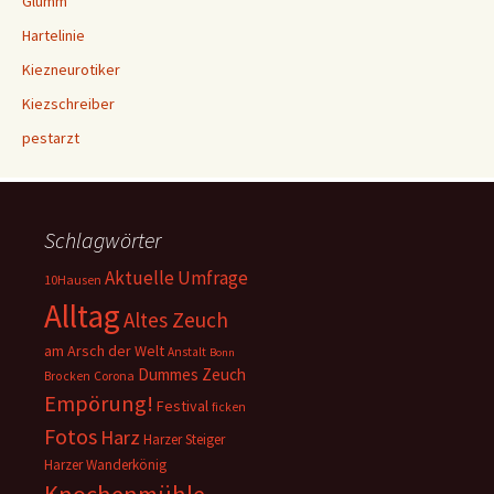
Glumm
Hartelinie
Kiezneurotiker
Kiezschreiber
pestarzt
Schlagwörter
Aktuelle Umfrage
10Hausen
Alltag
Altes Zeuch
am Arsch der Welt
Anstalt
Bonn
Dummes Zeuch
Corona
Brocken
Empörung!
Festival
ficken
Fotos
Harz
Harzer Steiger
Harzer Wanderkönig