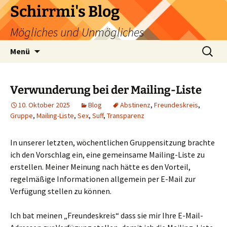
Zum
Schirrmi's Blog
Inhalt
Mögliches und Unmögliches
springen
Suchen
Menü
nach:
Verwunderung bei der Mailing-Liste
10. Oktober 2025
Blog
Abstinenz
,
Freundeskreis
,
Gruppe
,
Mailing-Liste
,
Sex
,
Suff
,
Transparenz
In unserer letzten, wöchentlichen Gruppensitzung brachte
ich den Vorschlag ein, eine gemeinsame Mailing-Liste zu
erstellen. Meiner Meinung nach hätte es den Vorteil,
regelmäßige Informationen allgemein per E-Mail zur
Verfügung stellen zu können.
Ich bat meinen „Freundeskreis“ dass sie mir Ihre E-Mail-