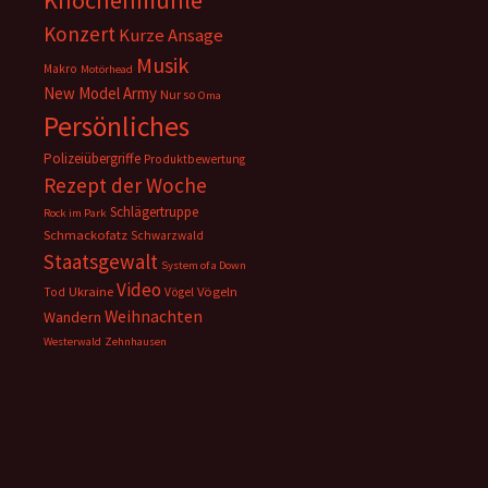
Knochenmühle
Konzert
Kurze Ansage
Musik
Makro
Motörhead
New Model Army
Nur so
Oma
Persönliches
Polizeiübergriffe
Produktbewertung
Rezept der Woche
Schlägertruppe
Rock im Park
Schmackofatz
Schwarzwald
Staatsgewalt
System of a Down
Video
Ukraine
Vögeln
Tod
Vögel
Weihnachten
Wandern
Westerwald
Zehnhausen