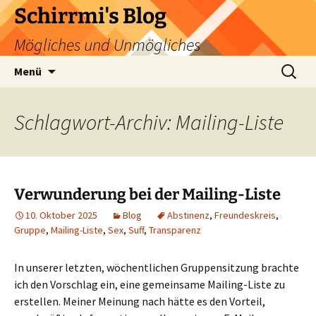
Zum
Schirrmi's Blog
Inhalt
Mögliches und Unmögliches
springen
Suchen
Menü
nach:
Schlagwort-Archiv: Mailing-Liste
Verwunderung bei der Mailing-Liste
10. Oktober 2025
Blog
Abstinenz
,
Freundeskreis
,
Gruppe
,
Mailing-Liste
,
Sex
,
Suff
,
Transparenz
In unserer letzten, wöchentlichen Gruppensitzung brachte
ich den Vorschlag ein, eine gemeinsame Mailing-Liste zu
erstellen. Meiner Meinung nach hätte es den Vorteil,