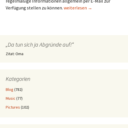
regelmäßige Informationen allgemein per E-Mail zur
Verwunderung bei der Mailing-Li
Verfügung stellen zu können.
weiterlesen
→
„Da tun sich ja Abgründe auf!“
Zitat: Oma
Kategorien
Blog
(782)
Music
(77)
Pictures
(102)