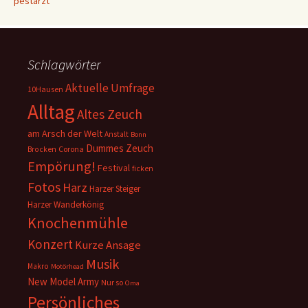
pestarzt
Schlagwörter
Aktuelle Umfrage
10Hausen
Alltag
Altes Zeuch
am Arsch der Welt
Anstalt
Bonn
Dummes Zeuch
Corona
Brocken
Empörung!
Festival
ficken
Fotos
Harz
Harzer Steiger
Harzer Wanderkönig
Knochenmühle
Konzert
Kurze Ansage
Musik
Makro
Motörhead
New Model Army
Nur so
Oma
Persönliches