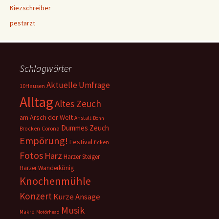
Kiezschreiber
pestarzt
Schlagwörter
Aktuelle Umfrage
10Hausen
Alltag
Altes Zeuch
am Arsch der Welt
Anstalt
Bonn
Dummes Zeuch
Corona
Brocken
Empörung!
Festival
ficken
Fotos
Harz
Harzer Steiger
Harzer Wanderkönig
Knochenmühle
Konzert
Kurze Ansage
Musik
Makro
Motörhead