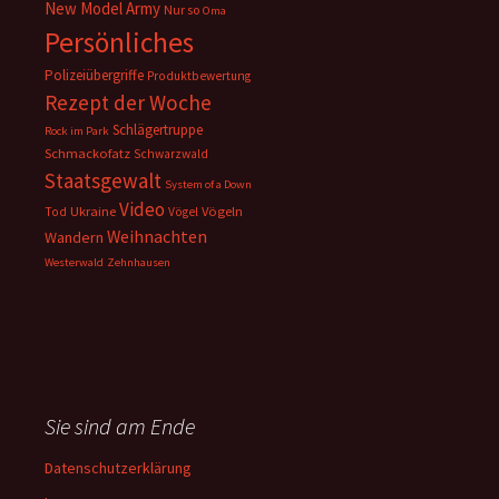
New Model Army
Nur so
Oma
Persönliches
Polizeiübergriffe
Produktbewertung
Rezept der Woche
Schlägertruppe
Rock im Park
Schmackofatz
Schwarzwald
Staatsgewalt
System of a Down
Video
Ukraine
Vögeln
Tod
Vögel
Weihnachten
Wandern
Westerwald
Zehnhausen
Sie sind am Ende
Datenschutzerklärung