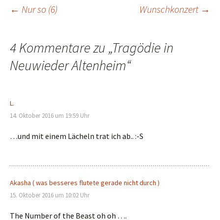
Beitragsnavigation
←
Nur so (6)
Wunschkonzert
→
4 Kommentare zu „
Tragödie in
Neuwieder Altenheim
“
L.
14. Oktober 2016 um 19:59 Uhr
…und mit einem Lächeln trat ich ab.. :-S
Akasha ( was besseres flutete gerade nicht durch )
15. Oktober 2016 um 10:02 Uhr
The Number of the Beast oh oh ….