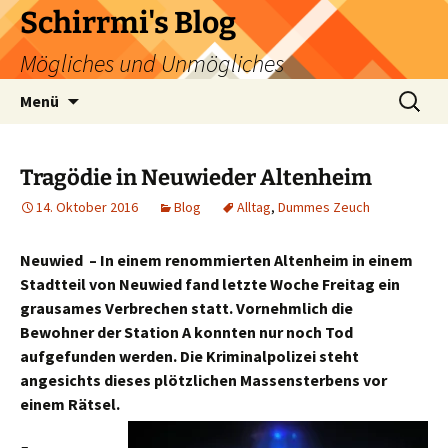
Zum
Schirrmi's Blog
Inhalt
Mögliches und Unmögliches
springen
Suchen
Menü
nach:
Tragödie in Neuwieder Altenheim
14. Oktober 2016
Blog
Alltag
,
Dummes Zeuch
Neuwied – In einem renommierten Altenheim in einem
Stadtteil von Neuwied fand letzte Woche Freitag ein
grausames Verbrechen statt. Vornehmlich die
Bewohner der Station A konnten nur noch Tod
aufgefunden werden. Die Kriminalpolizei steht
angesichts dieses plötzlichen Massensterbens vor
einem Rätsel.