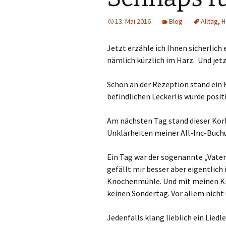
13. Mai 2016
Blog
Alltag
,
H
Jetzt erzähle ich Ihnen sicherlich
nämlich kürzlich im Harz. Und jet
Schon an der Rezeption stand ein 
befindlichen Leckerlis wurde positiv 
Am nächsten Tag stand dieser Korb
Unklarheiten meiner All-Inc-Buchun
Ein Tag war der sogenannte „Vate
gefällt mir besser aber eigentlich
Knochenmühle. Und mit meinen Kin
keinen Sondertag. Vor allem nicht
Jedenfalls klang lieblich ein Lied