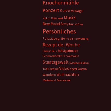
Knochenmühle
Konzert
Kurze Ansage
Musik
Makro
Motörhead
New Model Army
Nur so
Oma
Persönliches
Polizeiübergriffe
Produktbewertung
Rezept der Woche
Schlägertruppe
Rock im Park
Schmackofatz
Schwarzwald
Staatsgewalt
System of a Down
Video
Ukraine
Vögeln
Tod
Vögel
Weihnachten
Wandern
Westerwald
Zehnhausen