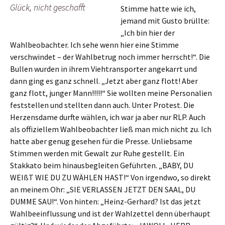
Glück, nicht geschafft
Stimme hatte wie ich,
jemand mit Gusto brüllte:
„Ich bin hier der
Wahlbeobachter. Ich sehe wenn hier eine Stimme
verschwindet – der Wahlbetrug noch immer herrscht!“. Die
Bullen wurden in ihrem Viehtransporter angekarrt und
dann ging es ganz schnell. „Jetzt aber ganz flott! Aber
ganz flott, junger Mann!!!!!“ Sie wollten meine Personalien
feststellen und stellten dann auch. Unter Protest. Die
Herzensdame durfte wählen, ich war ja aber nur RLP. Auch
als offiziellem Wahlbeobachter ließ man mich nicht zu. Ich
hatte aber genug gesehen für die Presse. Unliebsame
Stimmen werden mit Gewalt zur Ruhe gestellt. Ein
Stakkato beim hinausbegleiten Geführten. „BABY, DU
WEIßT WIE DU ZU WÄHLEN HAST!“ Von irgendwo, so direkt
an meinem Ohr: „SIE VERLASSEN JETZT DEN SAAL, DU
DUMME SAU!“. Von hinten: „Heinz-Gerhard? Ist das jetzt
Wahlbeeinflussung und ist der Wahlzettel denn überhaupt