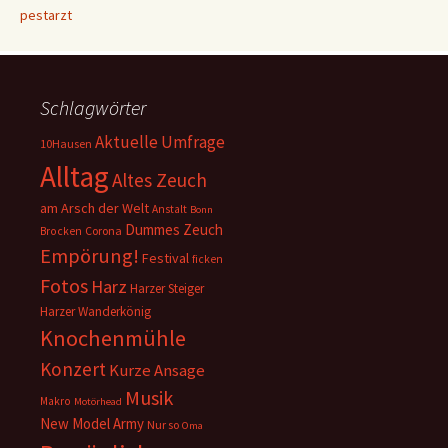
pestarzt
Schlagwörter
Aktuelle Umfrage
10Hausen
Alltag
Altes Zeuch
am Arsch der Welt
Anstalt
Bonn
Dummes Zeuch
Corona
Brocken
Empörung!
Festival
ficken
Fotos
Harz
Harzer Steiger
Harzer Wanderkönig
Knochenmühle
Konzert
Kurze Ansage
Musik
Makro
Motörhead
New Model Army
Nur so
Oma