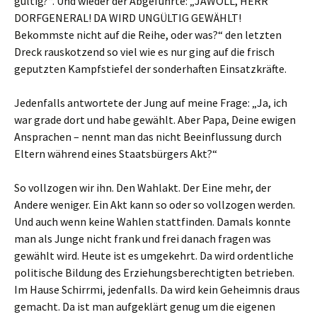
gültig?“. Und wieder der Abgeführte: „JAWOLL, HERR
DORFGENERAL! DA WIRD UNGÜLTIG GEWÄHLT!
Bekommste nicht auf die Reihe, oder was?“ den letzten
Dreck rauskotzend so viel wie es nur ging auf die frisch
geputzten Kampfstiefel der sonderhaften Einsatzkräfte.
Jedenfalls antwortete der Jung auf meine Frage: „Ja, ich
war grade dort und habe gewählt. Aber Papa, Deine ewigen
Ansprachen – nennt man das nicht Beeinflussung durch
Eltern während eines Staatsbürgers Akt?“
So vollzogen wir ihn. Den Wahlakt. Der Eine mehr, der
Andere weniger. Ein Akt kann so oder so vollzogen werden.
Und auch wenn keine Wahlen stattfinden. Damals konnte
man als Junge nicht frank und frei danach fragen was
gewählt wird. Heute ist es umgekehrt. Da wird ordentliche
politische Bildung des Erziehungsberechtigten betrieben.
Im Hause Schirrmi, jedenfalls. Da wird kein Geheimnis draus
gemacht. Da ist man aufgeklärt genug um die eigenen