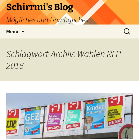
Zum
Schirrmi's Blog
Inhalt
Mögliches und Unmögliches
springen
Suchen
Menü
nach:
Schlagwort-Archiv: Wahlen RLP
2016