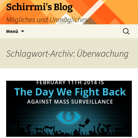
Zum
Schirrmi's Blog
Inhalt
Mögliches und Unmögliches
springen
Suchen
Menü
nach:
Schlagwort-Archiv: Überwachung