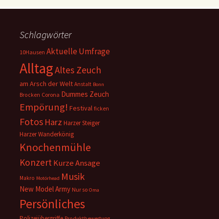
Schlagwörter
Aktuelle Umfrage
10Hausen
Alltag
Altes Zeuch
am Arsch der Welt
Anstalt
Bonn
Dummes Zeuch
Corona
Brocken
Empörung!
Festival
ficken
Fotos
Harz
Harzer Steiger
Harzer Wanderkönig
Knochenmühle
Konzert
Kurze Ansage
Musik
Makro
Motörhead
New Model Army
Nur so
Oma
Persönliches
Polizeiübergriffe
Produktbewertung