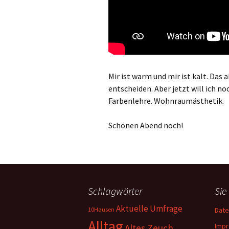
Mir ist warm und mir ist kalt. Das
entscheiden. Aber jetzt will ich n
Farbenlehre. Wohnraumästhetik.
Schönen Abend noch!
Schlagwörter
Sie
Aktuelle Umfrage
10Hausen
Date
Alltag
Imp
Altes Zeuch