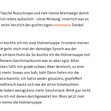
r Flasche Nusschnaps und rieb meine Atemwege damit
 Ich reibte äußerlich – ohne Wirkung. Innerlich war es
 recht herzlich der gutherzigen
einemaria
. Danke!
en kochte ich mir eine Hühnersuppe. In einem meiner
ie geht noch mal der damalige Spruch aus der
atte ich kein Huhn da. So kochte ich die Hühnersuppe mit
Meinem Geschmackssinn war es aber egal. Alles
ken fällt mir grade schwer. Aber dennoch, so eine
 mehr. Sowas von bah, bäh! Dann fielen mir die
 erkannte, ich hatte weder gesalzen, gepfeffert
ndfleisch kaute sich wie die alten Schuhsohlen
r die haben wenigstens mehr Geschmack. Weiß gar nicht
ze ich mit denen durchgewatet bin. Muss jetzt mal
ch meine die Hühnersuppe.