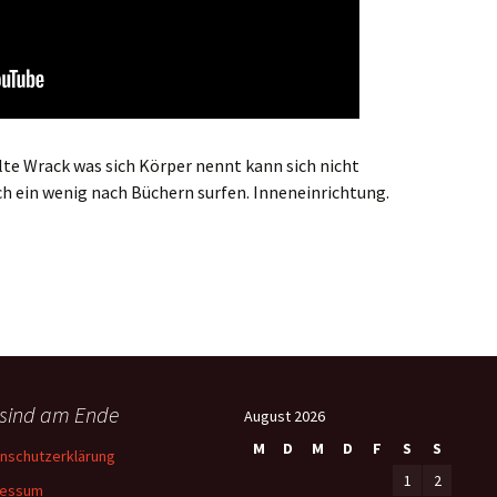
 alte Wrack was sich Körper nennt kann sich nicht
och ein wenig nach Büchern surfen. Inneneinrichtung.
 sind am Ende
August 2026
M
D
M
D
F
S
S
nschutzerklärung
1
2
ressum