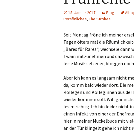
18. Januar 2017
Blog
Allta
Persönliches
,
The Strokes
Seit Montag fröne ich meiner erseh
Tagen öfters mal die Räumlichkeit
„Bares für Rares“, wechsele dann 
Twain mitzunehmen und dazwischen
leise Musik seltener, bloggen noch
Aber ich kann es langsam nicht me
da, komm bald wieder dort. Die m
Kollegen und Kolleginnen aus der 
wieder kommen soll. Will gar nicht
lesen richtig. Ich bin leider nich
einen Infekt von einer der Ehefrau
hier in meiner Muckelbude mit vie
an der Tür klingelt gehe ich nicht 