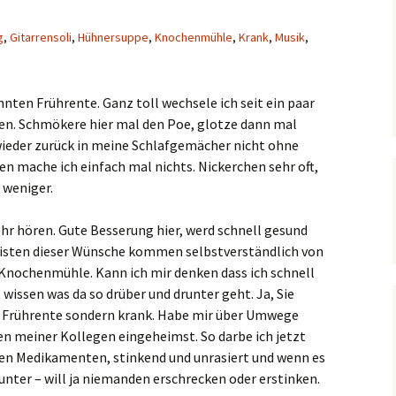
g
,
Gitarrensoli
,
Hühnersuppe
,
Knochenmühle
,
Krank
,
Musik
,
nten Frührente. Ganz toll wechsele ich seit ein paar
en. Schmökere hier mal den Poe, glotze dann mal
wieder zurück in meine Schlafgemächer nicht ohne
 mache ich einfach mal nichts. Nickerchen sehr oft,
 weniger.
hr hören. Gute Besserung hier, werd schnell gesund
eisten dieser Wünsche kommen selbstverständlich von
Knochenmühle. Kann ich mir denken dass ich schnell
 wissen was da so drüber und drunter geht. Ja, Sie
t in Frührente sondern krank. Habe mir über Umwege
en meiner Kollegen eingeheimst. So darbe ich jetzt
len Medikamenten, stinkend und unrasiert und wenn es
runter – will ja niemanden erschrecken oder erstinken.