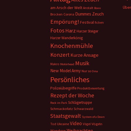
Über
am Arsch der Welt
Anstalt
Bonn
Dummes Zeuch
Corona
Brocken
Empörung!
Festival
ficken
Fotos
Harz
Harzer Steiger
Harzer Wanderkönig
Knochenmühle
Konzert
Kurze Ansage
Musik
Makro
Motörhead
New Model Army
Nur so
Oma
Persönliches
Polizeiübergriffe
Produktbewertung
Rezept der Woche
Schlägertruppe
Rock im Park
Schmackofatz
Schwarzwald
Staatsgewalt
System of a Down
Video
Ukraine
Vögeln
Tod
Vögel
Weihnachten
Wandern