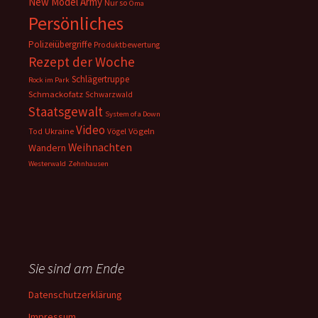
New Model Army
Nur so
Oma
Persönliches
Polizeiübergriffe
Produktbewertung
Rezept der Woche
Schlägertruppe
Rock im Park
Schmackofatz
Schwarzwald
Staatsgewalt
System of a Down
Video
Ukraine
Vögeln
Tod
Vögel
Weihnachten
Wandern
Westerwald
Zehnhausen
Sie sind am Ende
Datenschutzerklärung
Impressum