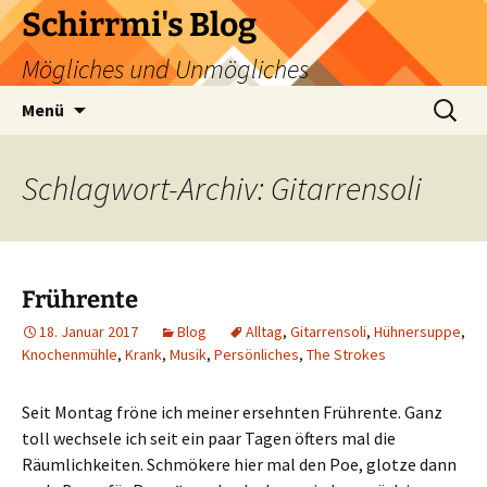
Zum
Schirrmi's Blog
Inhalt
Mögliches und Unmögliches
springen
Suchen
Menü
nach:
Schlagwort-Archiv: Gitarrensoli
Frührente
18. Januar 2017
Blog
Alltag
,
Gitarrensoli
,
Hühnersuppe
,
Knochenmühle
,
Krank
,
Musik
,
Persönliches
,
The Strokes
Seit Montag fröne ich meiner ersehnten Frührente. Ganz
toll wechsele ich seit ein paar Tagen öfters mal die
Räumlichkeiten. Schmökere hier mal den Poe, glotze dann