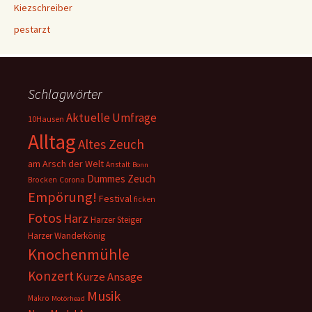
Kiezschreiber
pestarzt
Schlagwörter
Aktuelle Umfrage
10Hausen
Alltag
Altes Zeuch
am Arsch der Welt
Anstalt
Bonn
Dummes Zeuch
Corona
Brocken
Empörung!
Festival
ficken
Fotos
Harz
Harzer Steiger
Harzer Wanderkönig
Knochenmühle
Konzert
Kurze Ansage
Musik
Makro
Motörhead