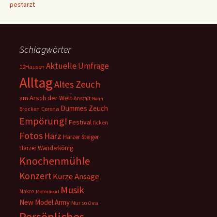
pestarzt
Schlagwörter
Aktuelle Umfrage
10Hausen
Alltag
Altes Zeuch
am Arsch der Welt
Anstalt
Bonn
Dummes Zeuch
Corona
Brocken
Empörung!
Festival
ficken
Fotos
Harz
Harzer Steiger
Harzer Wanderkönig
Knochenmühle
Konzert
Kurze Ansage
Musik
Makro
Motörhead
New Model Army
Nur so
Oma