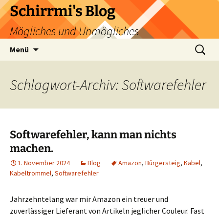
Zum
Schirrmi's Blog
Inhalt
Mögliches und Unmögliches
springen
Suchen
Menü
nach:
Schlagwort-Archiv: Softwarefehler
Softwarefehler, kann man nichts
machen.
1. November 2024
Blog
Amazon
,
Bürgersteig
,
Kabel
,
Kabeltrommel
,
Softwarefehler
Jahrzehntelang war mir Amazon ein treuer und
zuverlässiger Lieferant von Artikeln jeglicher Couleur. Fast