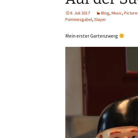
8. Juli 2017
Blog
,
Music
,
Picture
Pommesgabel
,
Slayer
Mein erster Gartenzwerg