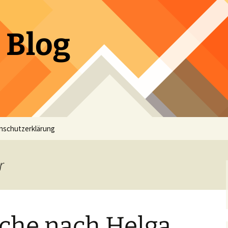
 Blog
nschutzerklärung
r
uche nach Helga