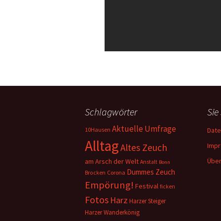
Schlagwörter
Sie
Aktuelle Umfrage
10Hausen
Date
Alltag
Imp
Altes Zeuch
Über
am Arsch der Welt
Anstalt
Bonn
Dummes Zeuch
Corona
Brocken
Empörung!
Festival
ficken
Fotos
Harz
Harzer Steiger
Harzer Wanderkönig