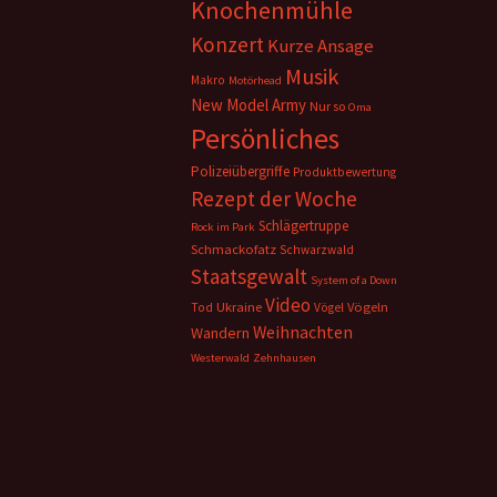
Knochenmühle
Konzert
Kurze Ansage
Musik
Makro
Motörhead
New Model Army
Nur so
Oma
Persönliches
Polizeiübergriffe
Produktbewertung
Rezept der Woche
Schlägertruppe
Rock im Park
Schmackofatz
Schwarzwald
Staatsgewalt
System of a Down
Video
Ukraine
Vögeln
Tod
Vögel
Weihnachten
Wandern
Westerwald
Zehnhausen