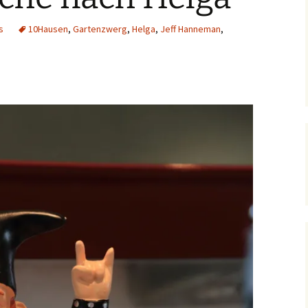
s
10Hausen
,
Gartenzwerg
,
Helga
,
Jeff Hanneman
,