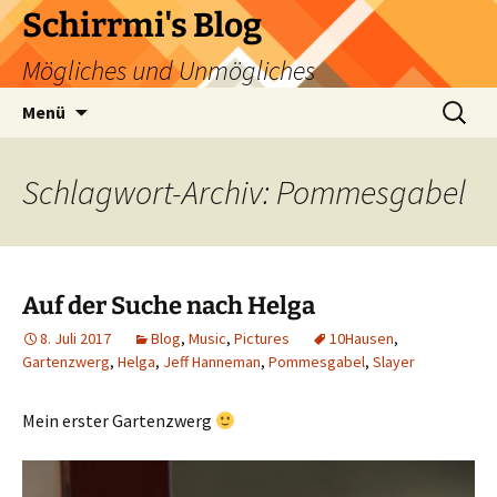
Zum
Schirrmi's Blog
Inhalt
Mögliches und Unmögliches
springen
Suchen
Menü
nach:
Schlagwort-Archiv: Pommesgabel
Auf der Suche nach Helga
8. Juli 2017
Blog
,
Music
,
Pictures
10Hausen
,
Gartenzwerg
,
Helga
,
Jeff Hanneman
,
Pommesgabel
,
Slayer
Mein erster Gartenzwerg