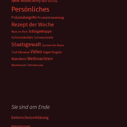
New Model Army
Nur so
Oma
Persönliches
Polizeiübergriffe
Produktbewertung
Rezept der Woche
Schlägertruppe
Rock im Park
Schmackofatz
Schwarzwald
Staatsgewalt
System of a Down
Video
Ukraine
Vögeln
Tod
Vögel
Weihnachten
Wandern
Westerwald
Zehnhausen
Sie sind am Ende
Datenschutzerklärung
Impressum