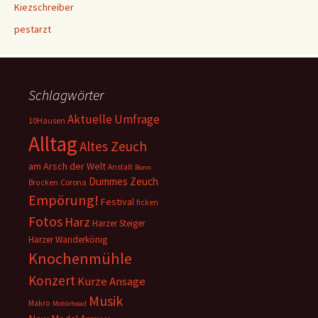
Kiezschreiber
pestarzt
Schlagwörter
Aktuelle Umfrage
10Hausen
Alltag
Altes Zeuch
am Arsch der Welt
Anstalt
Bonn
Dummes Zeuch
Corona
Brocken
Empörung!
Festival
ficken
Fotos
Harz
Harzer Steiger
Harzer Wanderkönig
Knochenmühle
Konzert
Kurze Ansage
Musik
Makro
Motörhead