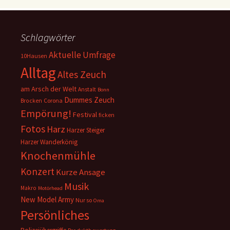
Schlagwörter
Aktuelle Umfrage
10Hausen
Alltag
Altes Zeuch
am Arsch der Welt
Anstalt
Bonn
Dummes Zeuch
Corona
Brocken
Empörung!
Festival
ficken
Fotos
Harz
Harzer Steiger
Harzer Wanderkönig
Knochenmühle
Konzert
Kurze Ansage
Musik
Makro
Motörhead
New Model Army
Nur so
Oma
Persönliches