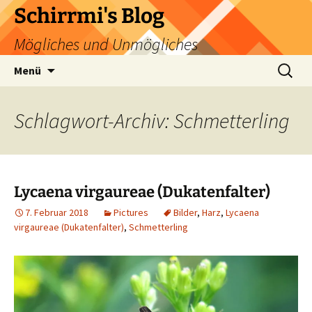
Zum
Schirrmi's Blog
Inhalt
Mögliches und Unmögliches
springen
Suchen
Menü
nach:
Schlagwort-Archiv: Schmetterling
Lycaena virgaureae (Dukatenfalter)
7. Februar 2018
Pictures
Bilder
,
Harz
,
Lycaena
virgaureae (Dukatenfalter)
,
Schmetterling