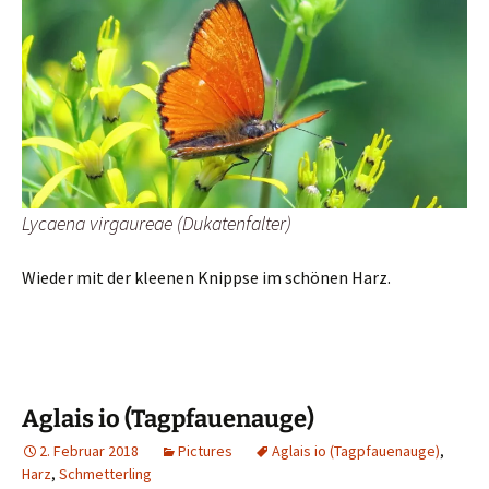
Lycaena virgaureae (Dukatenfalter)
Wieder mit der kleenen Knippse im schönen Harz.
Aglais io (Tagpfauenauge)
2. Februar 2018
Pictures
Aglais io (Tagpfauenauge)
,
Harz
,
Schmetterling