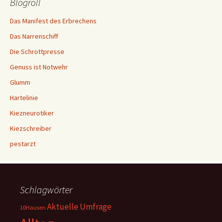
Blogroll
Das Manifest des Erbrechens
Das Narrenschiff
Die Schrottpresse
Genuss ist Notwehr
Glumm
Hartelinie
Kiezneurotiker
Kiezschreiber
pestarzt
Schlagwörter
Aktuelle Umfrage
10Hausen