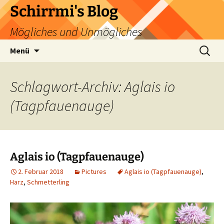
Zum
Schirrmi's Blog
Inhalt
Mögliches und Unmögliches
springen
Suchen
Menü
nach:
Schlagwort-Archiv: Aglais io
(Tagpfauenauge)
Aglais io (Tagpfauenauge)
2. Februar 2018
Pictures
Aglais io (Tagpfauenauge)
,
Harz
,
Schmetterling