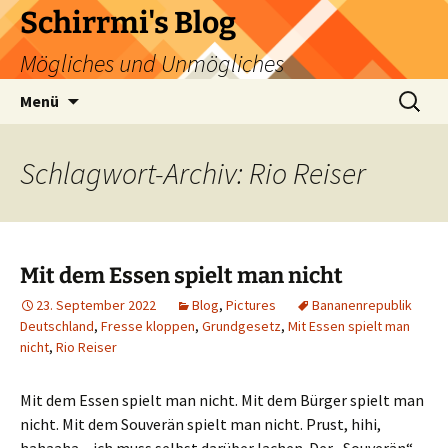
Zum
Schirrmi's Blog
Inhalt
Mögliches und Unmögliches
springen
Suchen
Menü
nach:
Schlagwort-Archiv: Rio Reiser
Mit dem Essen spielt man nicht
23. September 2022
Blog
,
Pictures
Bananenrepublik
Deutschland
,
Fresse kloppen
,
Grundgesetz
,
Mit Essen spielt man
nicht
,
Rio Reiser
Mit dem Essen spielt man nicht. Mit dem Bürger spielt man
nicht. Mit dem Souverän spielt man nicht. Prust, hihi,