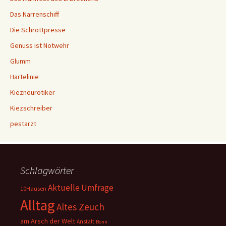
Das Narrenschiff
Die Schrottpresse
Genuss ist Notwehr
Glumm
Hartelinie
Kiezneurotiker
Kiezschreiber
pestarzt
Schlagwörter
Aktuelle Umfrage
10Hausen
Alltag
Altes Zeuch
am Arsch der Welt
Anstalt
Bonn