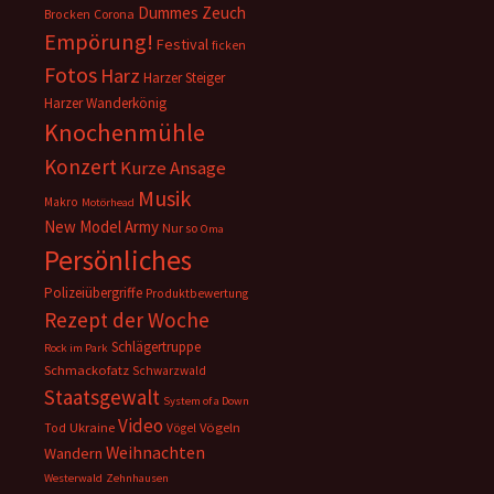
Dummes Zeuch
Corona
Brocken
Empörung!
Festival
ficken
Fotos
Harz
Harzer Steiger
Harzer Wanderkönig
Knochenmühle
Konzert
Kurze Ansage
Musik
Makro
Motörhead
New Model Army
Nur so
Oma
Persönliches
Polizeiübergriffe
Produktbewertung
Rezept der Woche
Schlägertruppe
Rock im Park
Schmackofatz
Schwarzwald
Staatsgewalt
System of a Down
Video
Ukraine
Vögeln
Tod
Vögel
Weihnachten
Wandern
Westerwald
Zehnhausen