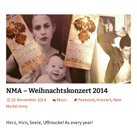
NMA – Weihnachtskonzert 2014
20. November 2014
Music
featured
,
Konzert
,
New
Model Army
Herz, Hirn, Seele, Uffmucke! As every year!