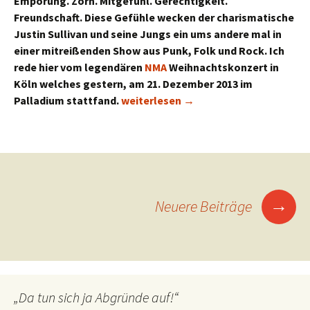
Empörung. Zorn. Mitgefühl. Gerechtigkeit.
Freundschaft. Diese Gefühle wecken der charismatische
Justin Sullivan und seine Jungs ein ums andere mal in
einer mitreißenden Show aus Punk, Folk und Rock. Ich
rede hier vom legendären
NMA
Weihnachtskonzert in
Köln welches gestern, am 21. Dezember 2013 im
New Model Army – Weihnachtskonzert 
Palladium stattfand.
weiterlesen
→
Beitragsnavigation
→
Neuere Beiträge
„Da tun sich ja Abgründe auf!“