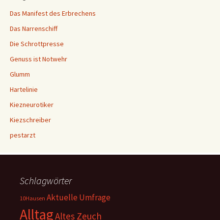
Das Manifest des Erbrechens
Das Narrenschiff
Die Schrottpresse
Genuss ist Notwehr
Glumm
Hartelinie
Kiezneurotiker
Kiezschreiber
pestarzt
Schlagwörter
Aktuelle Umfrage
10Hausen
Alltag
Altes Zeuch