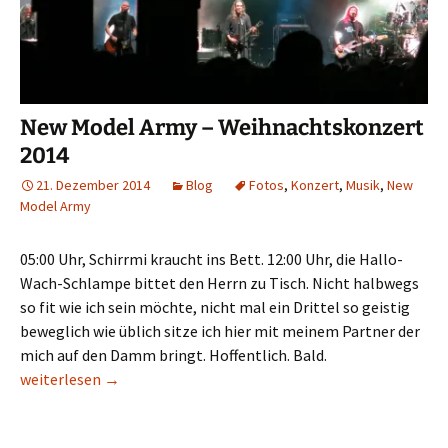
New Model Army – Weihnachtskonzert
2014
21. Dezember 2014
Blog
Fotos
,
Konzert
,
Musik
,
New
Model Army
05:00 Uhr, Schirrmi kraucht ins Bett. 12:00 Uhr, die Hallo-
Wach-Schlampe bittet den Herrn zu Tisch. Nicht halbwegs
so fit wie ich sein möchte, nicht mal ein Drittel so geistig
beweglich wie üblich sitze ich hier mit meinem Partner der
mich auf den Damm bringt. Hoffentlich. Bald.
New Model Army – Weihnachtskonzert 2014
weiterlesen
→