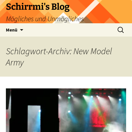
Zum
Schirrmi's Blog
Inhalt
Mögliches und Unmögliches
springen
Suchen
Menü
nach:
Schlagwort-Archiv: New Model
Army