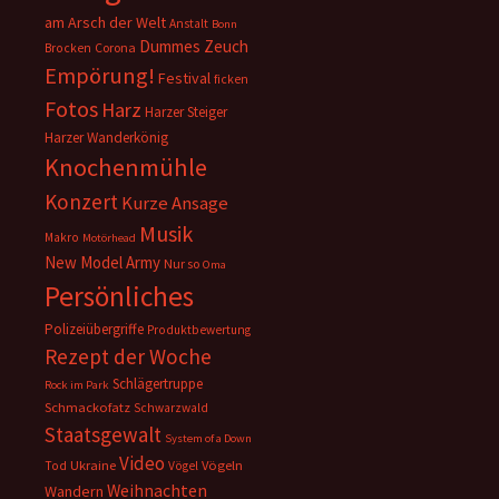
am Arsch der Welt
Anstalt
Bonn
Dummes Zeuch
Corona
Brocken
Empörung!
Festival
ficken
Fotos
Harz
Harzer Steiger
Harzer Wanderkönig
Knochenmühle
Konzert
Kurze Ansage
Musik
Makro
Motörhead
New Model Army
Nur so
Oma
Persönliches
Polizeiübergriffe
Produktbewertung
Rezept der Woche
Schlägertruppe
Rock im Park
Schmackofatz
Schwarzwald
Staatsgewalt
System of a Down
Video
Ukraine
Vögeln
Tod
Vögel
Weihnachten
Wandern