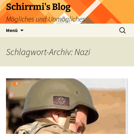
Zum
Schirrmi's Blog
Inhalt
Mögliches und Unmögliches
springen
Suchen
Menü
nach:
Schlagwort-Archiv: Nazi