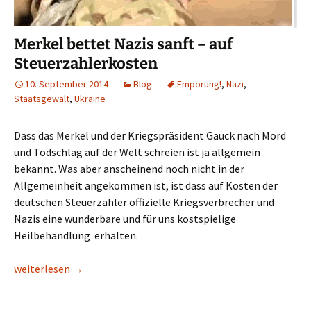
Merkel bettet Nazis sanft – auf
Steuerzahlerkosten
10. September 2014
Blog
Empörung!
,
Nazi
,
Staatsgewalt
,
Ukraine
Dass das Merkel und der Kriegspräsident Gauck nach Mord
und Todschlag auf der Welt schreien ist ja allgemein
bekannt. Was aber anscheinend noch nicht in der
Allgemeinheit angekommen ist, ist dass auf Kosten der
deutschen Steuerzahler offizielle Kriegsverbrecher und
Nazis eine wunderbare und für uns kostspielige
Heilbehandlung erhalten.
Merkel bettet Nazis sanft – auf Steuerzahlerkosten
weiterlesen
→