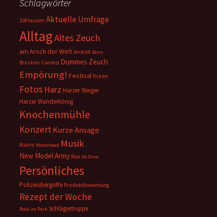
Schlagwörter
Aktuelle Umfrage
10Hausen
Alltag
Altes Zeuch
am Arsch der Welt
Anstalt
Bonn
Dummes Zeuch
Corona
Brocken
Empörung!
Festival
ficken
Fotos
Harz
Harzer Steiger
Harzer Wanderkönig
Knochenmühle
Konzert
Kurze Ansage
Musik
Makro
Motörhead
New Model Army
Nur so
Oma
Persönliches
Polizeiübergriffe
Produktbewertung
Rezept der Woche
Schlägertruppe
Rock im Park