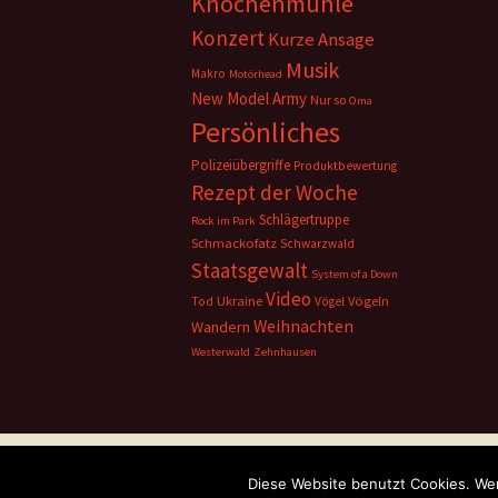
Knochenmühle
Konzert
Kurze Ansage
Musik
Makro
Motörhead
New Model Army
Nur so
Oma
Persönliches
Polizeiübergriffe
Produktbewertung
Rezept der Woche
Schlägertruppe
Rock im Park
Schmackofatz
Schwarzwald
Staatsgewalt
System of a Down
Video
Ukraine
Vögeln
Tod
Vögel
Weihnachten
Wandern
Westerwald
Zehnhausen
Datenschutzerklärung
Stolz präsentiert von 
Diese Website benutzt Cookies. Wen