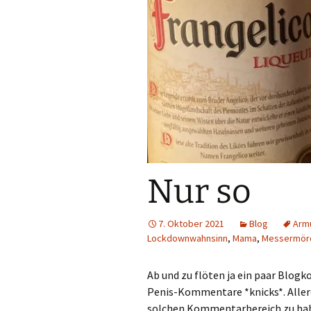
Nur so
7. Oktober 2021
Blog
Arm
Lockdownwahnsinn
,
Mama
,
Messermör
Ab und zu flöten ja ein paar Blogk
Penis-Kommentare *knicks*. Allerd
solchen Kommentarbereich zu hab