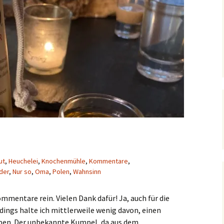
ut
,
Heuchelei
,
Knochenmühle
,
Kommentare
,
der
,
Nur so
,
Oma
,
Polen
,
Wahnsinn
ommentare rein. Vielen Dank dafür! Ja, auch für die
ings halte ich mittlerweile wenig davon, einen
en. Der unbekannte Kumpel, da aus dem