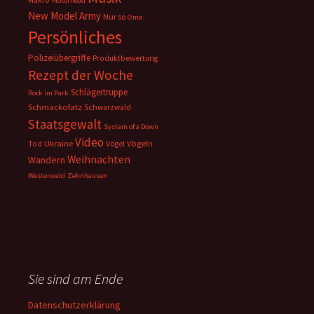
Makro
Motörhead
New Model Army
Nur so
Oma
Persönliches
Polizeiübergriffe
Produktbewertung
Rezept der Woche
Schlägertruppe
Rock im Park
Schmackofatz
Schwarzwald
Staatsgewalt
System of a Down
Video
Ukraine
Vögeln
Tod
Vögel
Weihnachten
Wandern
Westerwald
Zehnhausen
Sie sind am Ende
Datenschutzerklärung