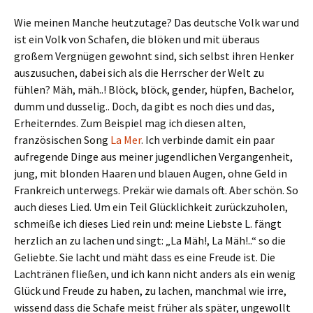
Wie meinen Manche heutzutage? Das deutsche Volk war und
ist ein Volk von Schafen, die blöken und mit überaus
großem Vergnügen gewohnt sind, sich selbst ihren Henker
auszusuchen, dabei sich als die Herrscher der Welt zu
fühlen? Mäh, mäh..! Blöck, blöck, gender, hüpfen, Bachelor,
dumm und dusselig.. Doch, da gibt es noch dies und das,
Erheiterndes. Zum Beispiel mag ich diesen alten,
französischen Song
La Mer
. Ich verbinde damit ein paar
aufregende Dinge aus meiner jugendlichen Vergangenheit,
jung, mit blonden Haaren und blauen Augen, ohne Geld in
Frankreich unterwegs. Prekär wie damals oft. Aber schön. So
auch dieses Lied. Um ein Teil Glücklichkeit zurückzuholen,
schmeiße ich dieses Lied rein und: meine Liebste L. fängt
herzlich an zu lachen und singt: „La Mäh!, La Mäh!..“ so die
Geliebte. Sie lacht und mäht dass es eine Freude ist. Die
Lachtränen fließen, und ich kann nicht anders als ein wenig
Glück und Freude zu haben, zu lachen, manchmal wie irre,
wissend dass die Schafe meist früher als später, ungewollt