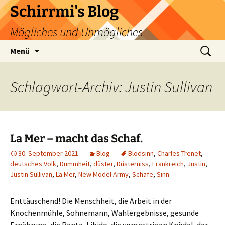
Zum
Schirrmi's Blog
Inhalt
Mögliches und Unmögliches
springen
Suchen
Menü
nach:
Schlagwort-Archiv: Justin Sullivan
La Mer – macht das Schaf.
30. September 2021
Blog
Blödsinn
,
Charles Trenet
,
deutsches Volk
,
Dummheit
,
düster
,
Düsterniss
,
Frankreich
,
Justin
,
Justin Sullivan
,
La Mer
,
New Model Army
,
Schafe
,
Sinn
Enttäuschend! Die Menschheit, die Arbeit in der
Knochenmühle, Sohnemann, Wahlergebnisse, gesunde