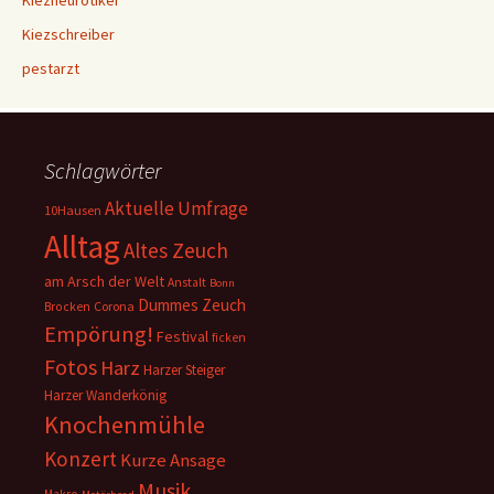
Kiezneurotiker
Kiezschreiber
pestarzt
Schlagwörter
Aktuelle Umfrage
10Hausen
Alltag
Altes Zeuch
am Arsch der Welt
Anstalt
Bonn
Dummes Zeuch
Corona
Brocken
Empörung!
Festival
ficken
Fotos
Harz
Harzer Steiger
Harzer Wanderkönig
Knochenmühle
Konzert
Kurze Ansage
Musik