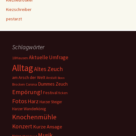
Kiezneurotiker
Kiezschreiber
pestarzt
Schlagwörter
Aktuelle Umfrage
10Hausen
Alltag
Altes Zeuch
am Arsch der Welt
Anstalt
Bonn
Dummes Zeuch
Corona
Brocken
Empörung!
Festival
ficken
Fotos
Harz
Harzer Steiger
Harzer Wanderkönig
Knochenmühle
Konzert
Kurze Ansage
Musik