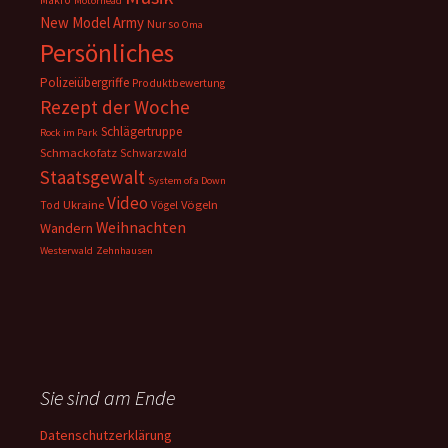
Makro
Motörhead
New Model Army
Nur so
Oma
Persönliches
Polizeiübergriffe
Produktbewertung
Rezept der Woche
Schlägertruppe
Rock im Park
Schmackofatz
Schwarzwald
Staatsgewalt
System of a Down
Video
Ukraine
Vögeln
Tod
Vögel
Weihnachten
Wandern
Westerwald
Zehnhausen
Sie sind am Ende
Datenschutzerklärung