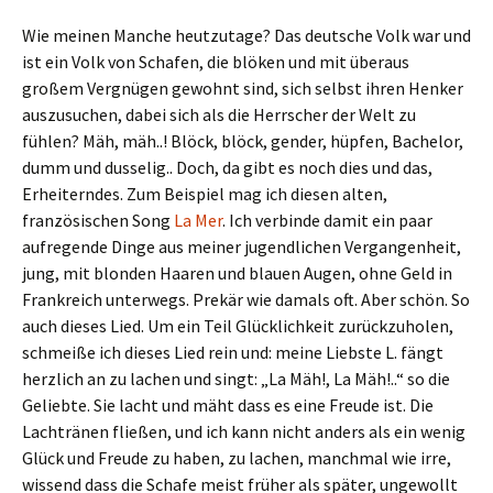
Wie meinen Manche heutzutage? Das deutsche Volk war und
ist ein Volk von Schafen, die blöken und mit überaus
großem Vergnügen gewohnt sind, sich selbst ihren Henker
auszusuchen, dabei sich als die Herrscher der Welt zu
fühlen? Mäh, mäh..! Blöck, blöck, gender, hüpfen, Bachelor,
dumm und dusselig.. Doch, da gibt es noch dies und das,
Erheiterndes. Zum Beispiel mag ich diesen alten,
französischen Song
La Mer
. Ich verbinde damit ein paar
aufregende Dinge aus meiner jugendlichen Vergangenheit,
jung, mit blonden Haaren und blauen Augen, ohne Geld in
Frankreich unterwegs. Prekär wie damals oft. Aber schön. So
auch dieses Lied. Um ein Teil Glücklichkeit zurückzuholen,
schmeiße ich dieses Lied rein und: meine Liebste L. fängt
herzlich an zu lachen und singt: „La Mäh!, La Mäh!..“ so die
Geliebte. Sie lacht und mäht dass es eine Freude ist. Die
Lachtränen fließen, und ich kann nicht anders als ein wenig
Glück und Freude zu haben, zu lachen, manchmal wie irre,
wissend dass die Schafe meist früher als später, ungewollt