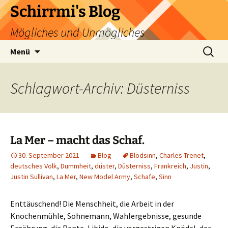
Zum
Schirrmi's Blog
Inhalt
Mögliches und Unmögliches
springen
Suchen
Menü
nach:
Schlagwort-Archiv: Düsterniss
La Mer – macht das Schaf.
30. September 2021
Blog
Blödsinn
,
Charles Trenet
,
deutsches Volk
,
Dummheit
,
düster
,
Düsterniss
,
Frankreich
,
Justin
,
Justin Sullivan
,
La Mer
,
New Model Army
,
Schafe
,
Sinn
Enttäuschend! Die Menschheit, die Arbeit in der
Knochenmühle, Sohnemann, Wahlergebnisse, gesunde