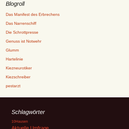
Blogroll
Das Manifest des Erbrechens
Das Narrenschiff
Die Schrottpresse
Genuss ist Notwehr
Glumm
Hartelinie
Kiezneurotiker
Kiezschreiber
pestarzt
Schlagwörter
10Hausen
Aktuelle Umfrage