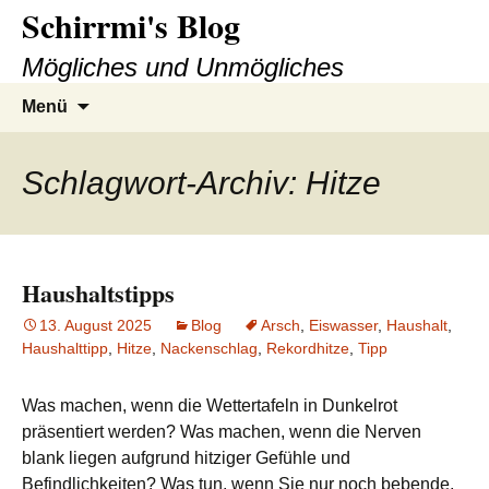
Schirrmi's Blog
Zum
Inhalt
Mögliches und Unmögliches
springen
Suchen
Menü
nach:
Schlagwort-Archiv: Hitze
Haushaltstipps
13. August 2025
Blog
Arsch
,
Eiswasser
,
Haushalt
,
Haushalttipp
,
Hitze
,
Nackenschlag
,
Rekordhitze
,
Tipp
Was machen, wenn die Wettertafeln in Dunkelrot
präsentiert werden? Was machen, wenn die Nerven
blank liegen aufgrund hitziger Gefühle und
Befindlichkeiten? Was tun, wenn Sie nur noch bebende,