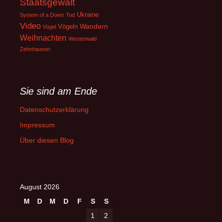
Staatsgewalt
Ukraine
System of a Down
Tod
Video
Wandern
Vögeln
Vögel
Weihnachten
Westerwald
Zehnhausen
Sie sind am Ende
Datenschutzerklärung
Impressum
Über diesen Blog
August 2026
M
D
M
D
F
S
S
1
2