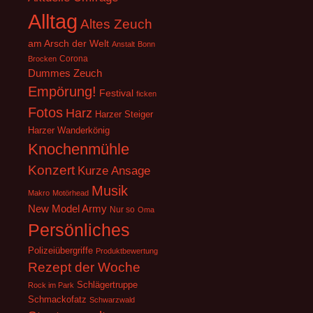
Alltag
Altes Zeuch
am Arsch der Welt
Anstalt
Bonn
Corona
Brocken
Dummes Zeuch
Empörung!
Festival
ficken
Fotos
Harz
Harzer Steiger
Harzer Wanderkönig
Knochenmühle
Konzert
Kurze Ansage
Musik
Makro
Motörhead
New Model Army
Nur so
Oma
Persönliches
Polizeiübergriffe
Produktbewertung
Rezept der Woche
Schlägertruppe
Rock im Park
Schmackofatz
Schwarzwald