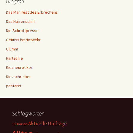
Blogroll
Das Manifest des Erbrechens
Das Narrenschiff
Die Schrottpresse
Genuss ist Notwehr
Glumm
Hartelinie
Kiezneurotiker
Kiezschreiber
pestarzt
Schlagwörter
Aktuelle Umfrage
10Hausen