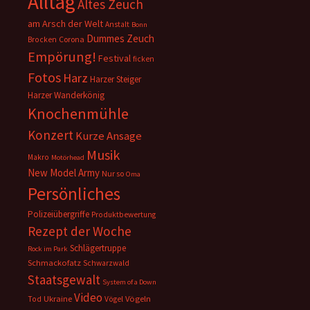
Alltag
Altes Zeuch
am Arsch der Welt
Anstalt
Bonn
Dummes Zeuch
Corona
Brocken
Empörung!
Festival
ficken
Fotos
Harz
Harzer Steiger
Harzer Wanderkönig
Knochenmühle
Konzert
Kurze Ansage
Musik
Makro
Motörhead
New Model Army
Nur so
Oma
Persönliches
Polizeiübergriffe
Produktbewertung
Rezept der Woche
Schlägertruppe
Rock im Park
Schmackofatz
Schwarzwald
Staatsgewalt
System of a Down
Video
Ukraine
Vögeln
Tod
Vögel