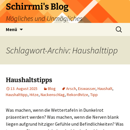
Zum
Schirrmi's Blog
Inhalt
Mögliches und Unmögliches
springen
Suchen
Menü
nach:
Schlagwort-Archiv: Haushalttipp
Haushaltstipps
13. August 2025
Blog
Arsch
,
Eiswasser
,
Haushalt
,
Haushalttipp
,
Hitze
,
Nackenschlag
,
Rekordhitze
,
Tipp
Was machen, wenn die Wettertafeln in Dunkelrot
präsentiert werden? Was machen, wenn die Nerven blank
liegen aufgrund hitziger Gefühle und Befindlichkeiten? Was