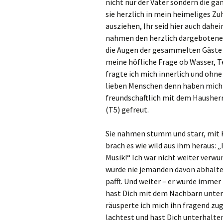
nicht nur der Vater sondern die ga
sie herzlich in mein heimeliges Zu
ausziehen, Ihr seid hier auch dahe
nahmen den herzlich dargebotene
die Augen der gesammelten Gäste 
meine höfliche Frage ob Wasser, Te
fragte ich mich innerlich und ohn
lieben Menschen denn haben mich 
freundschaftlich mit dem Hausherr
(T5) gefreut.
Sie nahmen stumm und starr, mit K
brach es wie wild aus ihm heraus: 
Musik!“ Ich war nicht weiter verw
würde nie jemanden davon abhalte
pafft. Und weiter – er wurde immer 
hast Dich mit dem Nachbarn unter
räusperte ich mich ihn fragend zu
lachtest und hast Dich unterhalte