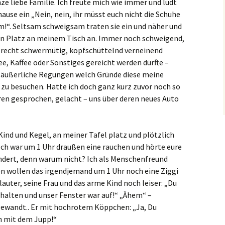
nze liebe Familie. Ich freute mich wie immer und ludt
hause ein „Nein, nein, ihr müsst euch nicht die Schuhe
im!“. Seltsam schweigsam traten sie ein und näher und
n Platz an meinem Tisch an. Immer noch schweigend,
recht schwermütig, kopfschüttelnd verneinend
e, Kaffee oder Sonstiges gereicht werden dürfte –
e äußerliche Regungen welch Gründe diese meine
zu besuchen. Hatte ich doch ganz kurz zuvor noch so
en gesprochen, gelacht – uns über deren neues Auto
ind und Kegel, an meiner Tafel platz und plötzlich
„Ich war um 1 Uhr draußen eine rauchen und hörte eure
undert, denn warum nicht? Ich als Menschenfreund
n wollen das irgendjemand um 1 Uhr noch eine Ziggi
lauter, seine Frau und das arme Kind noch leiser: „Du
halten und unser Fenster war auf!“ „Ähem“ –
gewandt.. Er mit hochrotem Köppchen: „Ja, Du
n mit dem Jupp!“