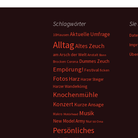
Schlagwörter
Sie
Aktuelle Umfrage
10Hausen
Date
Alltag
Imp
Altes Zeuch
Über
am Arsch der Welt
Anstalt
Bonn
Dummes Zeuch
Corona
Brocken
Empörung!
Festival
ficken
Fotos
Harz
Harzer Steiger
Harzer Wanderkönig
Knochenmühle
Konzert
Kurze Ansage
Musik
Makro
Motörhead
New Model Army
Nur so
Oma
Persönliches