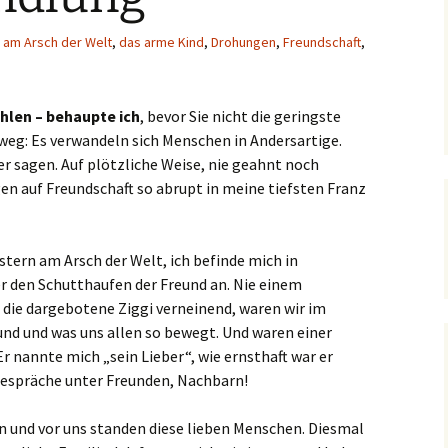
,
am Arsch der Welt
,
das arme Kind
,
Drohungen
,
Freundschaft
,
ählen – behaupte ich
, bevor Sie nicht die geringste
eg: Es verwandeln sich Menschen in Andersartige.
ber sagen. Auf plötzliche Weise, nie geahnt noch
n auf Freundschaft so abrupt in meine tiefsten Franz
stern am Arsch der Welt, ich befinde mich in
r den Schutthaufen der Freund an. Nie einem
ie dargebotene Ziggi verneinend, waren wir im
 und und was uns allen so bewegt. Und waren einer
Er nannte mich „sein Lieber“, wie ernsthaft war er
Gespräche unter Freunden, Nachbarn!
ten und vor uns standen diese lieben Menschen. Diesmal