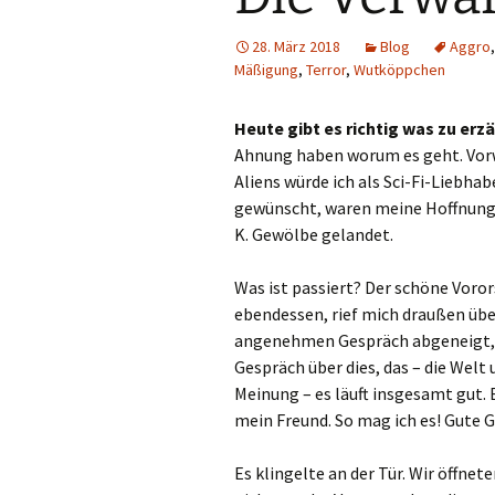
28. März 2018
Blog
Aggro
Mäßigung
,
Terror
,
Wutköppchen
Heute gibt es richtig was zu erz
Ahnung haben worum es geht. Vorw
Aliens würde ich als Sci-Fi-Liebha
gewünscht, waren meine Hoffnunge
K. Gewölbe gelandet.
Was ist passiert? Der schöne Voror
ebendessen, rief mich draußen übe
angenehmen Gespräch abgeneigt, d
Gespräch über dies, das – die Welt
Meinung – es läuft insgesamt gut. 
mein Freund. So mag ich es! Gute 
Es klingelte an der Tür. Wir öffne