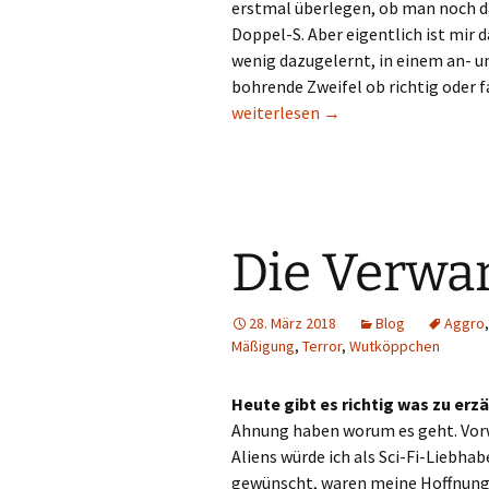
erstmal überlegen, ob man noch d
Doppel-S. Aber eigentlich ist mir 
wenig dazugelernt, in einem an- u
bohrende Zweifel ob richtig oder f
Alles Scheiße!
weiterlesen
→
Die Verwa
28. März 2018
Blog
Aggro
Mäßigung
,
Terror
,
Wutköppchen
Heute gibt es richtig was zu erz
Ahnung haben worum es geht. Vorw
Aliens würde ich als Sci-Fi-Liebha
gewünscht, waren meine Hoffnunge