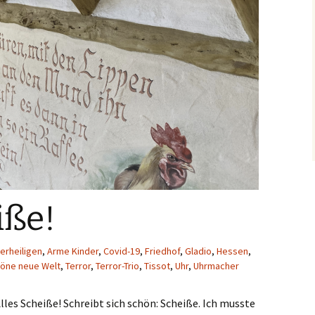
iße!
lerheiligen
,
Arme Kinder
,
Covid-19
,
Friedhof
,
Gladio
,
Hessen
,
öne neue Welt
,
Terror
,
Terror-Trio
,
Tissot
,
Uhr
,
Uhrmacher
les Scheiße! Schreibt sich schön: Scheiße. Ich musste