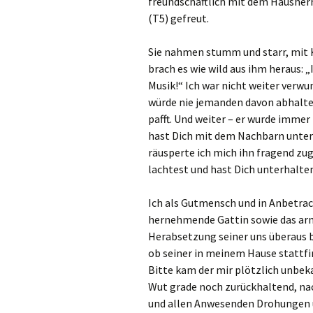
freundschaftlich mit dem Hausherr
(T5) gefreut.
Sie nahmen stumm und starr, mit K
brach es wie wild aus ihm heraus: 
Musik!“ Ich war nicht weiter verw
würde nie jemanden davon abhalte
pafft. Und weiter – er wurde immer 
hast Dich mit dem Nachbarn unter
räusperte ich mich ihn fragend zu
lachtest und hast Dich unterhalte
Ich als Gutmensch und in Anbetracht
hernehmende Gattin sowie das arme
Herabsetzung seiner uns überau
ob seiner in meinem Hause stattfi
Bitte kam der mir plötzlich unbek
Wut grade noch zurückhaltend, nac
und allen Anwesenden Drohungen