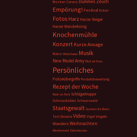
Dummes Zeuch
Corona
Brocken
Empörung!
Festival
ficken
Fotos
Harz
Harzer Steiger
Harzer Wanderkönig
Knochenmühle
Konzert
Kurze Ansage
Musik
Makro
Motörhead
New Model Army
Nur so
Oma
Persönliches
Polizeiübergriffe
Produktbewertung
Rezept der Woche
Schlägertruppe
Rock im Park
Schmackofatz
Schwarzwald
Staatsgewalt
System of a Down
Video
Ukraine
Vögeln
Tod
Vögel
Weihnachten
Wandern
Westerwald
Zehnhausen