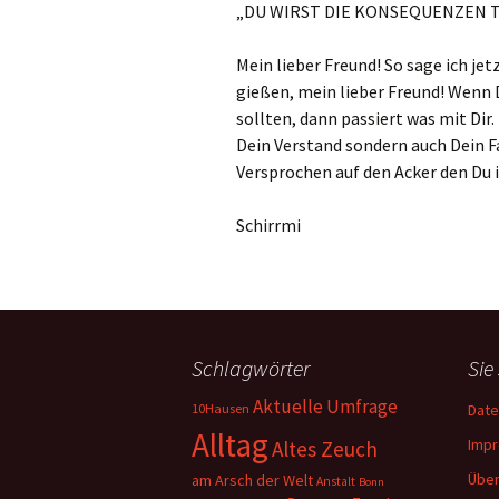
„DU WIRST DIE KONSEQUENZEN 
Mein lieber Freund! So sage ich je
gießen, mein lieber Freund! Wenn 
sollten, dann passiert was mit Dir.
Dein Verstand sondern auch Dein Fa
Versprochen auf den Acker den Du 
Schirrmi
Schlagwörter
Sie
Aktuelle Umfrage
10Hausen
Date
Alltag
Imp
Altes Zeuch
Über
am Arsch der Welt
Anstalt
Bonn