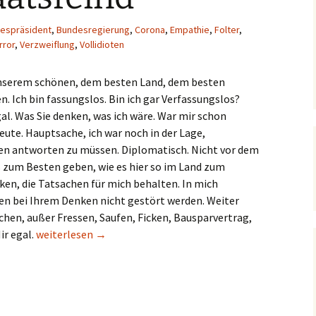
espräsident
,
Bundesregierung
,
Corona
,
Empathie
,
Folter
,
rror
,
Verzweiflung
,
Vollidioten
n unserem schönen, dem besten Land, dem besten
n. Ich bin fassungslos. Bin ich gar Verfassungslos?
gal. Was Sie denken, was ich wäre. War mir schon
ute. Hauptsache, ich war noch in der Lage,
en antworten zu müssen. Diplomatisch. Nicht vor dem
s zum Besten geben, wie es hier so im Land zum
ken, die Tatsachen für mich behalten. In mich
ren bei Ihrem Denken nicht gestört werden. Weiter
chen, außer Fressen, Saufen, Ficken, Bausparvertrag,
#IchbinStaatsfeind
r egal.
weiterlesen
→