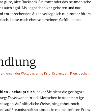
as gute, alte Rucksack-S nimmt oder das neumodische
das auch egal. Als Legastheniker geboren und nur
nd entsprechenden Alter, versage ich mir immer öfters
alsch. Lasse mich eher von meinem Gefühl leiten.
ndlung
,
am Arsch der Welt
,
das arme Kind
,
Drohungen
,
Freundschaft
,
ählen – behaupte ich
, bevor Sie nicht die geringste
eg: Es verwandeln sich Menschen in Andersartige.
ber sagen. Auf plötzliche Weise, nie geahnt noch
n auf Freundschaft so abrupt in meine tiefsten Franz