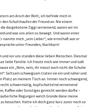
stern am Arsch der Welt, ich befinde mich in
r den Schutthaufen der Freund an. Nie einem
ie dargebotene Ziggi verneinend, waren wir im
 und und was uns allen so bewegt. Und waren einer
Er nannte mich „sein Lieber“, wie ernsthaft war er
Gespräche unter Freunden, Nachbarn!
ten und vor uns standen diese lieben Menschen. Diesmal
nze liebe Familie. Ich freute mich wie immer und ludt
hause ein „Nein, nein, ihr müsst euch nicht die Schuhe
im!“. Seltsam schweigsam traten sie ein und näher und
n Platz an meinem Tisch an. Immer noch schweigend,
recht schwermütig, kopfschüttelnd verneinend
e, Kaffee oder Sonstiges gereicht werden dürfte –
e äußerliche Regungen welch Gründe diese meine
zu besuchen. Hatte ich doch ganz kurz zuvor noch so