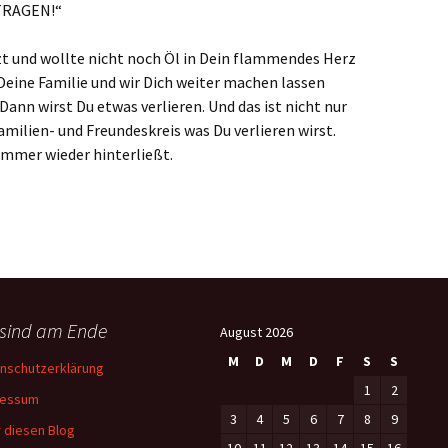
TRAGEN!“
tzt und wollte nicht noch Öl in Dein flammendes Herz
Deine Familie und wir Dich weiter machen lassen
 Dann wirst Du etwas verlieren. Und das ist nicht nur
milien- und Freundeskreis was Du verlieren wirst.
immer wieder hinterließt.
 sind am Ende
August 2026
M
D
M
D
F
S
S
nschutzerklärung
1
2
ressum
3
4
5
6
7
8
9
 diesen Blog