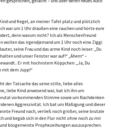
en gesprochen, gelacht – uns über deren neues Auto
ind und Kegel, an meiner Tafel platz und plötzlich
„Ich war um 1 Uhr draußen eine rauchen und hörte eure
undert, denn warum nicht? Ich als Menschenfreund
n wollen das irgendjemand um 1 Uhr noch eine Ziggi
lauter, seine Frau und das arme Kind noch leiser: „Du
halten und unser Fenster war auf!“ „Ähem“ –
gewandt.. Er mit hochrotem Köppchen: „Ja, Du
n mit dem Jupp!“
 der Tatsache das seine stille, liebe alles
, liebe Kind anwesend war, bat ich ihn um
s brutal vorkommenden Stimme sowie um Nachdenken
ndenen Aggressivität. Ich bat um Mäßigung und dieser
annte Freund nach, verließ noch größer, seine brutale
h und begab sich in den Flur nicht ohne noch zu mir
 und bösgemeinte Prophezeihungen auszusprechen.