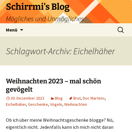
Zum
Schirrmi's Blog
Inhalt
Mögliches und Unmögliches
springen
Suchen
Menü
nach:
Schlagwort-Archiv: Eichelhäher
Weihnachten 2023 – mal schön
gevögelt
30. Dezember 2023
Blog
Brut
,
Doc Martens
,
Eichelhäher
,
Geschenke
,
Vögeln
,
Weihnachten
Ob ich über meine Weihnachtsgeschenke blogge? Nö,
eigentlich nicht. Jedenfalls kann ich mich nicht daran