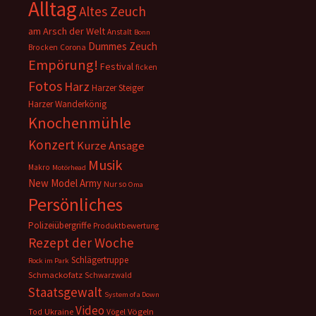
Alltag
Altes Zeuch
am Arsch der Welt
Anstalt
Bonn
Dummes Zeuch
Corona
Brocken
Empörung!
Festival
ficken
Fotos
Harz
Harzer Steiger
Harzer Wanderkönig
Knochenmühle
Konzert
Kurze Ansage
Musik
Makro
Motörhead
New Model Army
Nur so
Oma
Persönliches
Polizeiübergriffe
Produktbewertung
Rezept der Woche
Schlägertruppe
Rock im Park
Schmackofatz
Schwarzwald
Staatsgewalt
System of a Down
Video
Ukraine
Vögeln
Tod
Vögel