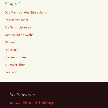
Blogroll
Das Manifest des Erbrechens
Das Narrenschiff
Die Schrottpresse
Genuss ist Notwehr
Glumm
Hartelinie
Kiezneurotiker
Kiezschreiber
pestarzt
Schlagwörter
Aktuelle Umfrage
10Hausen