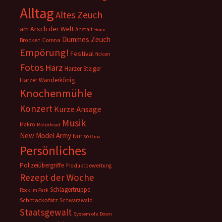
Alltag
Altes Zeuch
am Arsch der Welt
Anstalt
Bonn
Dummes Zeuch
Corona
Brocken
Empörung!
Festival
ficken
Fotos
Harz
Harzer Steiger
Harzer Wanderkönig
Knochenmühle
Konzert
Kurze Ansage
Musik
Makro
Motörhead
New Model Army
Nur so
Oma
Persönliches
Polizeiübergriffe
Produktbewertung
Rezept der Woche
Schlägertruppe
Rock im Park
Schmackofatz
Schwarzwald
Staatsgewalt
System of a Down