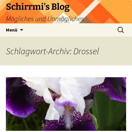
Zum
Schirrmi's Blog
Inhalt
Mögliches und Unmögliches
springen
Suchen
Menü
nach:
Schlagwort-Archiv: Drossel