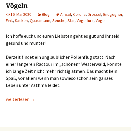
Vögeln
16. Mai 2020
Blog
Amsel
,
Corona
,
Drossel
,
Endgegner
,
Fink
,
Kacken
,
Quarantäne
,
Seuche
,
Star
,
Vogelfurz
,
Vögeln
Ich hoffe euch und euren Liebsten geht es gut und ihr seid
gesund und munter!
Derzeit findet ein unglaublicher Pollenflug statt. Nach
einer längeren Radtour im „schönen“ Westerwald, konnte
ich lange Zeit nicht mehr richtig atmen. Das macht kein
Spaß, vor allem wenn man sowieso schon sein ganzes
Leben unter Asthma leidet.
Vögeln
weiterlesen
→