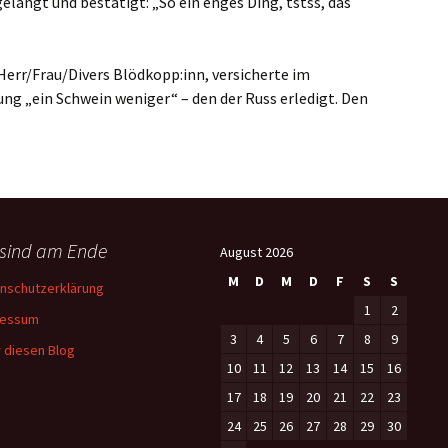
gelangt und bestätigt: „So ein enges Ding, tstss, das
err/Frau/Divers Blödkopp:inn, versicherte im
ng „ein Schwein weniger“ – den der Russ erledigt. Den
 sind am Ende
August 2026
M
D
M
D
F
S
S
nschutzerklärung
1
2
ressum
3
4
5
6
7
8
9
 diesen Blog
10
11
12
13
14
15
16
17
18
19
20
21
22
23
24
25
26
27
28
29
30