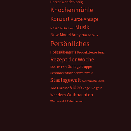
Harzer Wanderkönig
Knochenmühle
Konzert
Kurze Ansage
Musik
Makro
Motörhead
New Model Army
Nur so
Oma
Persönliches
Polizeiübergriffe
Produktbewertung
Rezept der Woche
Schlägertruppe
Rock im Park
Schmackofatz
Schwarzwald
Staatsgewalt
System of a Down
Video
Ukraine
Vögeln
Tod
Vögel
Weihnachten
Wandern
Westerwald
Zehnhausen