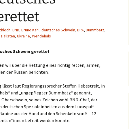
rettet
chloch
,
BND
,
Bruno Kahl
,
deutsches Schwein
,
DPA
,
Dummbatz
,
zialisten
,
Ukraine
,
Wendehals
tsches Schwein gerettet
n wir über die Rettung eines richtig fetten, armen,
en der Russen berichten.
 lässt laut Regierungssprecher Steffen Hebestreit, in
ehals“ und „ungepflegter Dummbatz“ genannt,
e Oberschwein, seines Zeichen wohl BND-Chef, der
n deutschen Spezialeinheiten aus dem Luxuspuff
Ukraine aus der Hand und den Schenkeln von 5 – 12-
genten*innen befreit werden konnte.