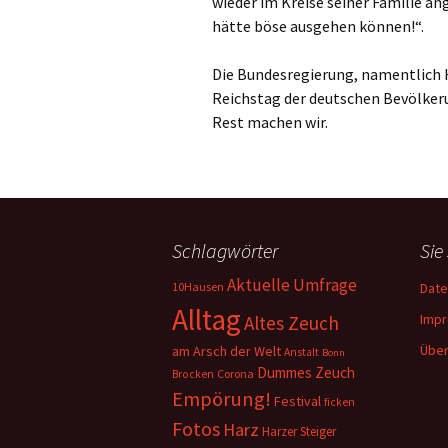
wieder im Kreise seiner Familie an
hätte böse ausgehen können!“.
Die Bundesregierung, namentlich H
Reichstag der deutschen Bevölkeru
Rest machen wir.
Schlagwörter
Sie
Aktuelle Umfrage
10Hausen
Date
Alltag
Imp
Altes Zeuch
Über
am Arsch der Welt
Anstalt
Bonn
Dummes Zeuch
Corona
Brocken
Empörung!
Festival
ficken
Fotos
Harz
Harzer Steiger