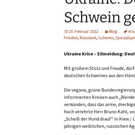
Schwein ge
25. Februar 2022
Blog
Ars
Frieden
,
Russland
,
Schwein
,
Spezialspe
Ukraine Krise – Eilmeldung: Deu
Mit großem Stolz und Freude, dürfe
deutschen Schweines aus den Händ
Die vegane, grüne Bundesregierung
informierten Kreisen auch „Wend
verkünden, dass das arme, dreckig
hoch verehrte Herr Bruno Kahl, vo
„Scheiß der Hund drauf“ in Kiew / 
jährigen weiblichen, russischen A