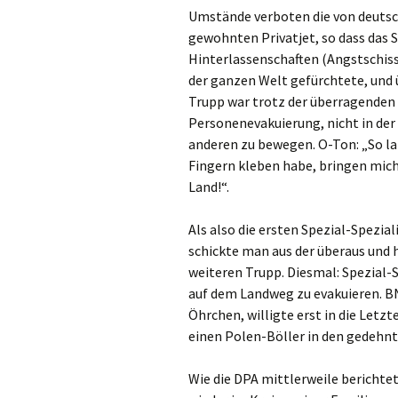
Umstände verboten die von deutsc
gewohnten Privatjet, so dass das
Hinterlassenschaften (Angstschiss 
der ganzen Welt gefürchtete, und 
Trupp war trotz der überragenden
Personenevakuierung, nicht in de
anderen zu bewegen. O-Ton: „So la
Fingern kleben habe, bringen mich
Land!“.
Als also die ersten Spezial-Spezia
schickte man aus der überaus und
weiteren Trupp. Diesmal: Spezial-
auf dem Landweg zu evakuieren. B
Öhrchen, willigte erst in die Letz
einen Polen-Böller in den gedehnt
Wie die DPA mittlerweile berichte