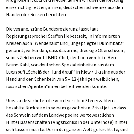
Mit großem Stolz und Freude, dürfen wir über die Rettung
eines richtig fetten, armen, deutschen Schweines aus den
Händen der Russen berichten.
Die vegane, grüne Bundesregierung lässt laut
Regierungssprecher Steffen Hebestreit, in informierten
Kreisen auch „Wendehals“ und „ungepflegter Dummbatz“
genannt, verkünden, dass das arme, dreckige Oberschwein,
seines Zeichen wohl BND-Chef, der hoch verehrte Herr
Bruno Kahl, von deutschen Spezialeinheiten aus dem
Luxuspuff „Scheiß der Hund drauf“ in Kiew / Ukraine aus der
Hand und den Schenkeln von 5 – 12-jährigen weiblichen,
russischen Agenten*innen befreit werden konnte.
Umstände verboten die von deutschen Steuerzahlern
bezahlte Rückreise in seinem gewohnten Privatjet, so dass
das Schwein auf dem Landweg seine wertewestlichen
Hinterlassenschaften (Angstschiss in der Unterhose) hinter
sich lassen musste. Der in der ganzen Welt gefürchtete, und