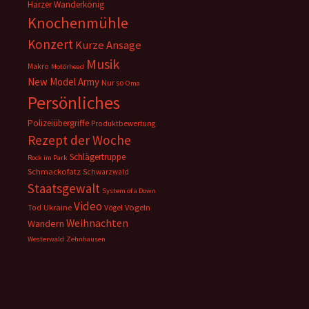
Harzer Wanderkönig
Knochenmühle
Konzert
Kurze Ansage
Musik
Makro
Motörhead
New Model Army
Nur so
Oma
Persönliches
Polizeiübergriffe
Produktbewertung
Rezept der Woche
Schlägertruppe
Rock im Park
Schmackofatz
Schwarzwald
Staatsgewalt
System of a Down
Video
Ukraine
Vögeln
Tod
Vögel
Weihnachten
Wandern
Westerwald
Zehnhausen