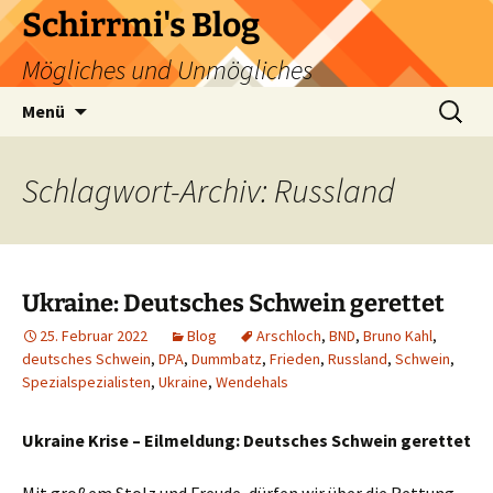
Zum
Schirrmi's Blog
Inhalt
Mögliches und Unmögliches
springen
Suchen
Menü
nach:
Schlagwort-Archiv: Russland
Ukraine: Deutsches Schwein gerettet
25. Februar 2022
Blog
Arschloch
,
BND
,
Bruno Kahl
,
deutsches Schwein
,
DPA
,
Dummbatz
,
Frieden
,
Russland
,
Schwein
,
Spezialspezialisten
,
Ukraine
,
Wendehals
Ukraine Krise – Eilmeldung: Deutsches Schwein gerettet