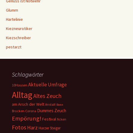
Genuss ist Notwehr
Glumm
Hartelinie
Kiezneurotiker
Kiezschreiber
pestarzt
Schlagwörter
Aktuelle Umfrage
10Hausen
Alltag
Altes Zeuch
am Arsch der Welt
Anstalt
Bonn
Dummes Zeuch
Corona
Brocken
Empörung!
Festival
ficken
Fotos
Harz
Harzer Steiger