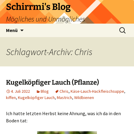
Zum
Schirrmi's Blog
Inhalt
Mögliches und Unmögliches
springen
Suchen
Menü
nach:
Schlagwort-Archiv: Chris
Kugelköpfiger Lauch (Pflanze)
4. Juli 2022
Blog
Chris
,
Käse-Lauch-Hackfleischsuppe
,
kiffen
,
Kugelköpfiger Lauch
,
Mastrich
,
Wildbienen
Ich hatte letzten Herbst keine Ahnung, was ich da in den
Boden tat: