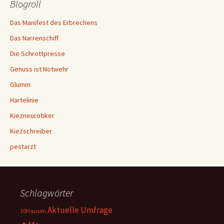
Blogroll
Das Manifest des Erbrechens
Das Narrenschiff
Die Schrottpresse
Genuss ist Notwehr
Glumm
Hartelinie
Kiezneurotiker
Kiezschreiber
pestarzt
Schlagwörter
Aktuelle Umfrage
10Hausen