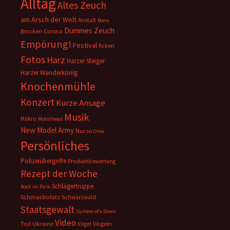
Alltag
Altes Zeuch
am Arsch der Welt
Anstalt
Bonn
Dummes Zeuch
Corona
Brocken
Empörung!
Festival
ficken
Fotos
Harz
Harzer Steiger
Harzer Wanderkönig
Knochenmühle
Konzert
Kurze Ansage
Musik
Makro
Motörhead
New Model Army
Nur so
Oma
Persönliches
Polizeiübergriffe
Produktbewertung
Rezept der Woche
Schlägertruppe
Rock im Park
Schmackofatz
Schwarzwald
Staatsgewalt
System of a Down
Video
Ukraine
Vögeln
Tod
Vögel