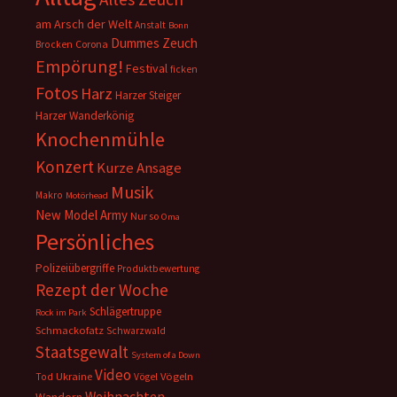
am Arsch der Welt
Anstalt
Bonn
Dummes Zeuch
Corona
Brocken
Empörung!
Festival
ficken
Fotos
Harz
Harzer Steiger
Harzer Wanderkönig
Knochenmühle
Konzert
Kurze Ansage
Musik
Makro
Motörhead
New Model Army
Nur so
Oma
Persönliches
Polizeiübergriffe
Produktbewertung
Rezept der Woche
Schlägertruppe
Rock im Park
Schmackofatz
Schwarzwald
Staatsgewalt
System of a Down
Video
Ukraine
Vögeln
Tod
Vögel
Weihnachten