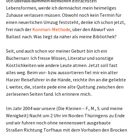
von
überaus dummen Menschen
einfachsten
Lebensformen, werde ich demnächst mein heimeliges
Zuhause verlassen müssen. Obwohl noch kein Termin für
einen neuerlichen Umzug feststeht, denke ich schon jetzt,
frei nach der
Konmari-Methode
, über den Abwurf von
Ballast nach. Was liegt da näher als meine Bibliothek?
Seit, und auch schon vor meiner Geburt bin ich ein
Büchernarr. Ich fresse Wissen, Literatur und sonstige
Köstlichkeiten wie andere Leute atmen. Jetzt soll fast
alles weg. Beim vor- bzw. aussortieren fiel mir ein alter
Harzer Reiseführer in die Hände, reichte ihn an die geliebte
L weiter, die, stante pede eine alte Quittung zwischen den
zerlesenen Seiten fand. Ich erinnere mich..
Im Jahr 2004 war unsere (Die Kleinen – F., M., S. und meine
Wenigkeit) Nacht um 2 Uhr im Norden Thüringens zu Ende
und wir fuhren noch ohne nennenswert ausgebaute
Straßen Richtung Torfhaus mit dem Vorhaben den Brocken