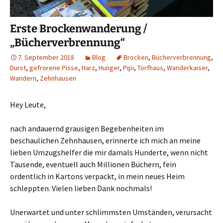
Erste Brockenwanderung /
„Bücherverbrennung“
7. September 2018
Blog
Brocken
,
Bücherverbrennung
,
Durst
,
gefrorene Pisse
,
Harz
,
Hunger
,
Pipi
,
Torfhaus
,
Wanderkaiser
,
Wandern
,
Zehnhausen
Hey Leute,
nach andauernd grausigen Begebenheiten im
beschaulichen Zehnhausen, erinnerte ich mich an meine
lieben Umzugshelfer die mir damals Hunderte, wenn nicht
Tausende, eventuell auch Millionen Büchern, fein
ordentlich in Kartons verpackt, in mein neues Heim
schleppten. Vielen lieben Dank nochmals!
Unerwartet und unter schlimmsten Umständen, verursacht