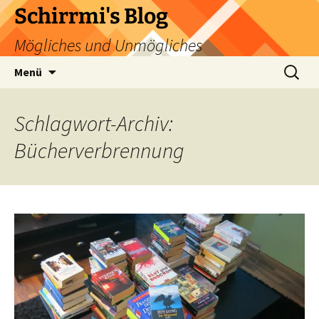
Zum
Schirrmi's Blog
Inhalt
Mögliches und Unmögliches
springen
Suchen
Menü
nach:
Schlagwort-Archiv:
Bücherverbrennung