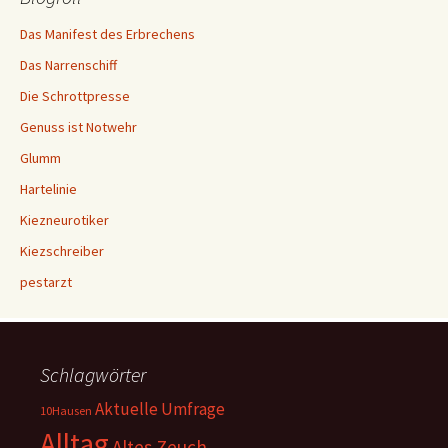
Das Manifest des Erbrechens
Das Narrenschiff
Die Schrottpresse
Genuss ist Notwehr
Glumm
Hartelinie
Kiezneurotiker
Kiezschreiber
pestarzt
Schlagwörter
Aktuelle Umfrage
10Hausen
Alltag
Altes Zeuch