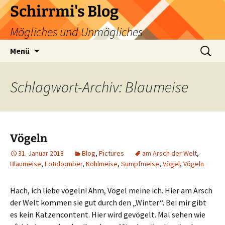
Zum
Schirrmi's Blog
Inhalt
Mögliches und Unmögliches
springen
Suchen
Menü
nach:
Schlagwort-Archiv: Blaumeise
Vögeln
31. Januar 2018
Blog
,
Pictures
am Arsch der Welt
,
Blaumeise
,
Fotobomber
,
Kohlmeise
,
Sumpfmeise
,
Vögel
,
Vögeln
Hach, ich liebe vögeln! Ähm, Vögel meine ich. Hier am Arsch
der Welt kommen sie gut durch den „Winter“. Bei mir gibt
es kein Katzencontent. Hier wird gevögelt. Mal sehen wie