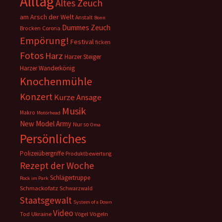
Alltag
Altes Zeuch
am Arsch der Welt
Anstalt
Bonn
Dummes Zeuch
Corona
Brocken
Empörung!
Festival
ficken
Fotos
Harz
Harzer Steiger
Harzer Wanderkönig
Knochenmühle
Konzert
Kurze Ansage
Musik
Makro
Motörhead
New Model Army
Nur so
Oma
Persönliches
Polizeiübergriffe
Produktbewertung
Rezept der Woche
Schlägertruppe
Rock im Park
Schmackofatz
Schwarzwald
Staatsgewalt
System of a Down
Video
Ukraine
Vögeln
Tod
Vögel