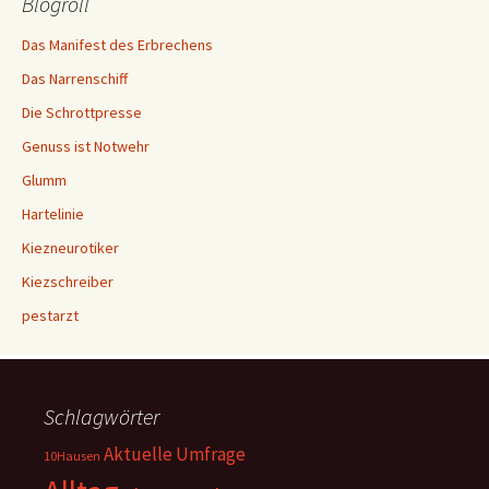
Blogroll
Das Manifest des Erbrechens
Das Narrenschiff
Die Schrottpresse
Genuss ist Notwehr
Glumm
Hartelinie
Kiezneurotiker
Kiezschreiber
pestarzt
Schlagwörter
Aktuelle Umfrage
10Hausen