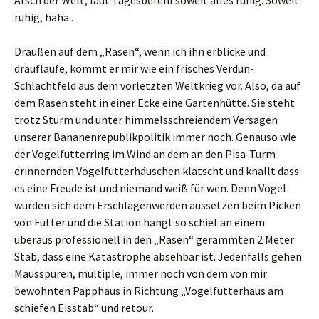
Arsch der Welt, laut Tagesbefehl soweit alles ruhig. Soweit
ruhig, haha..
Draußen auf dem „Rasen“, wenn ich ihn erblicke und
drauflaufe, kommt er mir wie ein frisches Verdun-
Schlachtfeld aus dem vorletzten Weltkrieg vor. Also, da auf
dem Rasen steht in einer Ecke eine Gartenhütte. Sie steht
trotz Sturm und unter himmelsschreiendem Versagen
unserer Bananenrepublikpolitik immer noch. Genauso wie
der Vogelfutterring im Wind an dem an den Pisa-Turm
erinnernden Vogelfutterhäuschen klatscht und knallt dass
es eine Freude ist und niemand weiß für wen. Denn Vögel
würden sich dem Erschlagenwerden aussetzen beim Picken
von Futter und die Station hängt so schief an einem
überaus professionell in den „Rasen“ gerammten 2 Meter
Stab, dass eine Katastrophe absehbar ist. Jedenfalls gehen
Mausspuren, multiple, immer noch von dem von mir
bewohnten Papphaus in Richtung „Vogelfutterhaus am
schiefen Eisstab“ und retour.