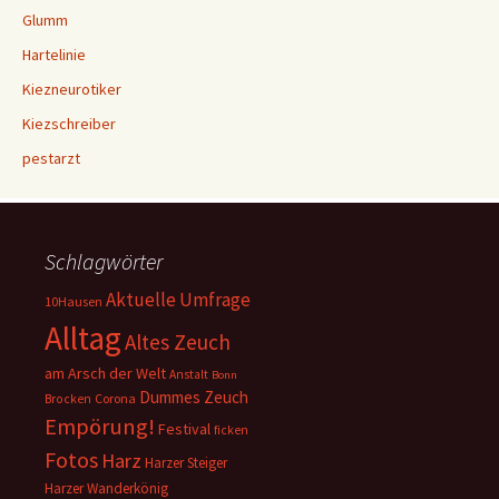
Glumm
Hartelinie
Kiezneurotiker
Kiezschreiber
pestarzt
Schlagwörter
Aktuelle Umfrage
10Hausen
Alltag
Altes Zeuch
am Arsch der Welt
Anstalt
Bonn
Dummes Zeuch
Corona
Brocken
Empörung!
Festival
ficken
Fotos
Harz
Harzer Steiger
Harzer Wanderkönig