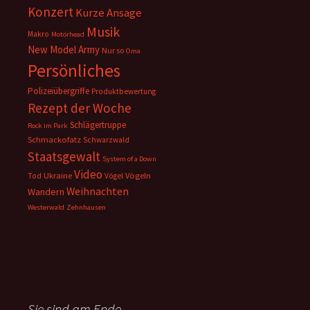
Konzert
Kurze Ansage
Musik
Makro
Motörhead
New Model Army
Nur so
Oma
Persönliches
Polizeiübergriffe
Produktbewertung
Rezept der Woche
Schlägertruppe
Rock im Park
Schmackofatz
Schwarzwald
Staatsgewalt
System of a Down
Video
Ukraine
Vögeln
Tod
Vögel
Weihnachten
Wandern
Westerwald
Zehnhausen
Sie sind am Ende