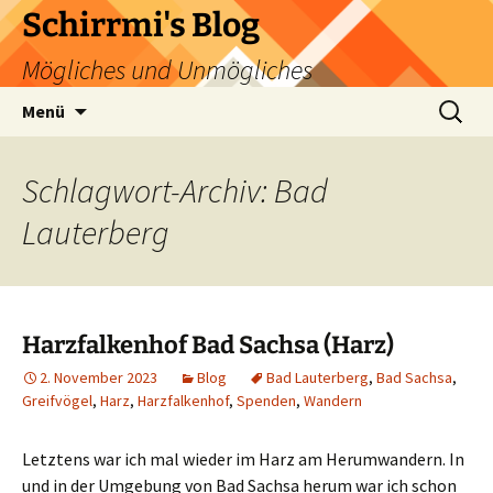
Zum
Schirrmi's Blog
Inhalt
Mögliches und Unmögliches
springen
Suchen
Menü
nach:
Schlagwort-Archiv: Bad
Lauterberg
Harzfalkenhof Bad Sachsa (Harz)
2. November 2023
Blog
Bad Lauterberg
,
Bad Sachsa
,
Greifvögel
,
Harz
,
Harzfalkenhof
,
Spenden
,
Wandern
Letztens war ich mal wieder im Harz am Herumwandern. In
und in der Umgebung von Bad Sachsa herum war ich schon