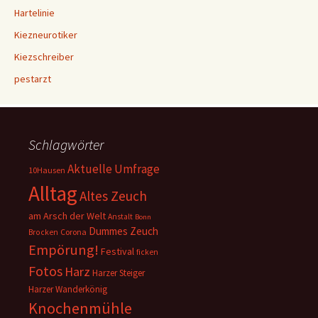
Hartelinie
Kiezneurotiker
Kiezschreiber
pestarzt
Schlagwörter
Aktuelle Umfrage
10Hausen
Alltag
Altes Zeuch
am Arsch der Welt
Anstalt
Bonn
Dummes Zeuch
Corona
Brocken
Empörung!
Festival
ficken
Fotos
Harz
Harzer Steiger
Harzer Wanderkönig
Knochenmühle