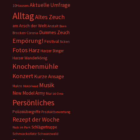
Aktuelle Umfrage
10Hausen
Alltag
Altes Zeuch
am Arsch der Welt
Anstalt
Bonn
Dummes Zeuch
Corona
Brocken
Empörung!
Festival
ficken
Fotos
Harz
Harzer Steiger
Harzer Wanderkönig
Knochenmühle
Konzert
Kurze Ansage
Musik
Makro
Motörhead
New Model Army
Nur so
Oma
Persönliches
Polizeiübergriffe
Produktbewertung
Rezept der Woche
Schlägertruppe
Rock im Park
Schmackofatz
Schwarzwald