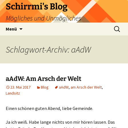
Zum
Schirrmi's Blog
Inhalt
Mögliches und Unmögliches
springen
Suchen
Menü
nach:
Schlagwort-Archiv: aAdW
aAdW: Am Arsch der Welt
23. Mai 2017
Blog
aAdW
,
am Arsch der Welt
,
Landsitz
Einen schönen guten Abend, liebe Gemeinde.
Ja ich weiß. Habe lange nichts von mir hören lassen. Das