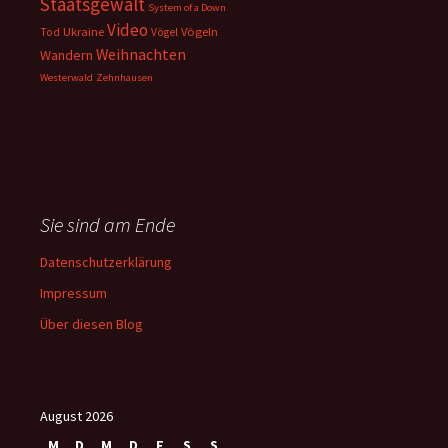
Staatsgewalt
System of a Down
Video
Ukraine
Vögeln
Tod
Vögel
Weihnachten
Wandern
Westerwald
Zehnhausen
Sie sind am Ende
Datenschutzerklärung
Impressum
Über diesen Blog
August 2026
M
D
M
D
F
S
S