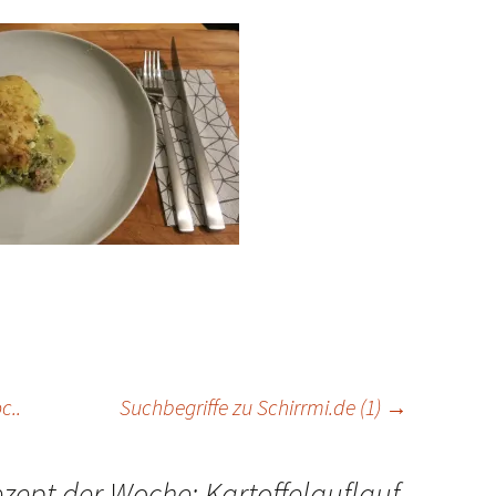
c..
Suchbegriffe zu Schirrmi.de (1)
→
zept der Woche: Kartoffelauflauf