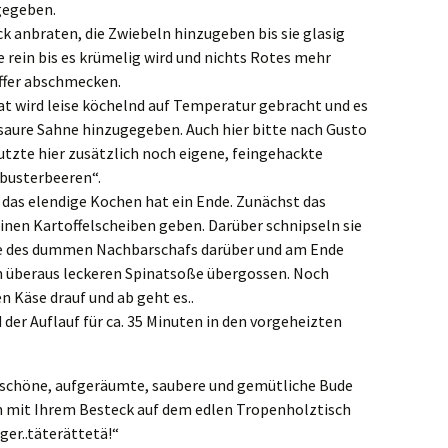
gegeben.
ck anbraten, die Zwiebeln hinzugeben bis sie glasig
 rein bis es krümelig wird und nichts Rotes mehr
effer abschmecken.
at wird leise köchelnd auf Temperatur gebracht und es
saure Sahne hinzugegeben. Auch hier bitte nach Gusto
utzte hier zusätzlich noch eigene, feingehackte
abusterbeeren“.
 das elendige Kochen hat ein Ende. Zunächst das
inen Kartoffelscheiben geben. Darüber schnipseln sie
se des dummen Nachbarschafs darüber und am Ende
on überaus leckeren Spinatsoße übergossen. Noch
n Käse drauf und ab geht es..
d der Auflauf für ca. 35 Minuten in den vorgeheizten
re schöne, aufgeräumte, saubere und gemütliche Bude
en mit Ihrem Besteck auf dem edlen Tropenholztisch
ger..täterättetä!“