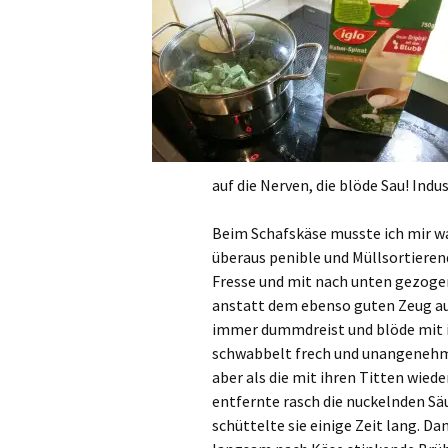
auf die Nerven, die blöde Sau! Indu
Beim Schafskäse musste ich mir was
überaus penible und Müllsortiere
Fresse und mit nach unten gezoge
anstatt dem ebenso guten Zeug au
immer dummdreist und blöde mit 
schwabbelt frech und unangenehm m
aber als die mit ihren Titten wieder
entfernte rasch die nuckelnden Säu
schüttelte sie einige Zeit lang. Da