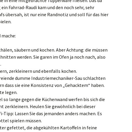
e in eine mitgebrachte Tupperware fließen. Das da
ein Fahrrad-Raudi kam und den noch sehr, sehr
 übersah, ist nur eine Randnotiz und soll für das hier
ielen.
d mache:
schälen, säubern und kochen. Aber Achtung: die müssen
hnitten werden. Sie garen im Ofen ja noch nach, also
.
ern, zerkleinern und ebenfalls kochen.
reiende dumme Industriemechaniker-Sau schlachten
ern dass sie eine Konsistenz von „Gehacktem“ haben.
te legen.
l so lange gegen die Küchenwand werfen bis sich die
t zerkleinern. Heulen Sie gewöhnlich bei dieser
fi-Tipp: Lassen Sie das jemanden anders machen. Es
ottel spielen müssen.
ter gefettet, die abgekühlten Kartoffeln in feine