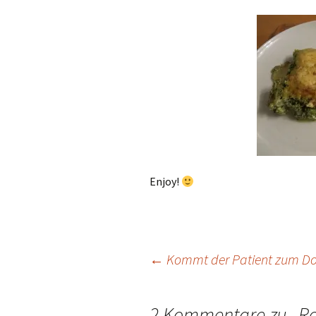
Enjoy!
Beitragsnavigation
←
Kommt der Patient zum Do
2 Kommentare zu „
Re