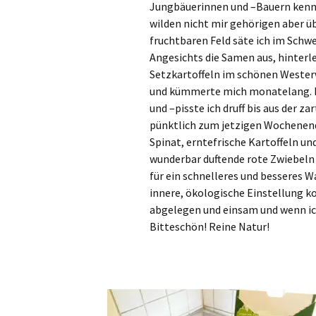
Jungbäuerinnen
und –Bauern kenn
wilden nicht mir gehörigen aber ü
fruchtbaren Feld säte ich im Schw
Angesichts die Samen aus, hinterl
Setzkartoffeln im schönen Wester
und kümmerte mich monatelang. B
und –pisste ich druff bis aus der za
pünktlich zum jetzigen Wochenend
Spinat, erntefrische Kartoffeln und
wunderbar duftende rote Zwiebeln w
für ein schnelleres und besseres W
innere, ökologische Einstellung kon
abgelegen und einsam und wenn ich
Bitteschön! Reine Natur!