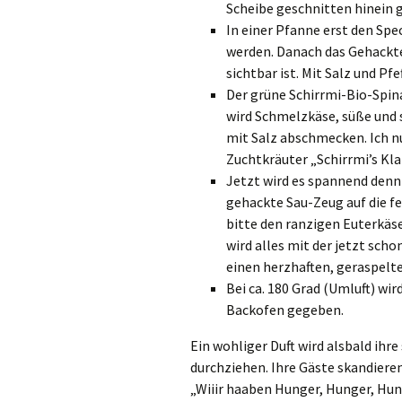
Scheibe geschnitten hinein 
In einer Pfanne erst den Spe
werden. Danach das Gehackte
sichtbar ist. Mit Salz und Pf
Der grüne Schirrmi-Bio-Spin
wird Schmelzkäse, süße und 
mit Salz abschmecken. Ich n
Zuchtkräuter „Schirrmi’s Kl
Jetzt wird es spannend denn
gehackte Sau-Zeug auf die fe
bitte den ranzigen Euterkä
wird alles mit der jetzt sch
einen herzhaften, geraspelte
Bei ca. 180 Grad (Umluft) wir
Backofen gegeben.
Ein wohliger Duft wird alsbald ih
durchziehen. Ihre Gäste skandier
„Wiiir haaben Hunger, Hunger, Hun