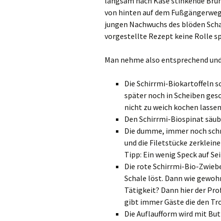
langsam nach Käse stinkende Brüh
von hinten auf dem Fußgängerweg 
jungen Nachwuchs des blöden Schafs
vorgestellte Rezept keine Rolle sp
Man nehme also entsprechend un
Die Schirrmi-Biokartoffeln 
später noch in Scheiben gesc
nicht zu weich kochen lassen
Den Schirrmi-Biospinat säub
Die dumme, immer noch sch
und die Filetstücke zerklein
Tipp: Ein wenig Speck auf Sei
Die rote Schirrmi-Bio-Zwiebe
Schale löst. Dann wie gewohn
Tätigkeit? Dann hier der Pro
gibt immer Gäste die den Tr
Die Auflaufform wird mit But