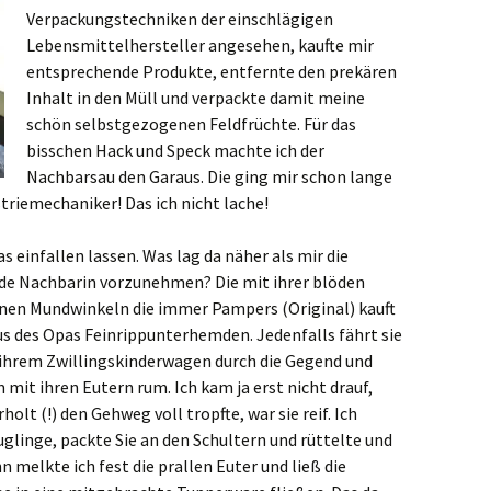
Verpackungstechniken der einschlägigen
Lebensmittelhersteller angesehen, kaufte mir
entsprechende Produkte, entfernte den prekären
Inhalt in den Müll und verpackte damit meine
schön selbstgezogenen Feldfrüchte. Für das
bisschen Hack und Speck machte ich der
Nachbarsau den Garaus. Die ging mir schon lange
striemechaniker! Das ich nicht lache!
 einfallen lassen. Was lag da näher als mir die
nde Nachbarin vorzunehmen? Die mit ihrer blöden
nen Mundwinkeln die immer Pampers (Original) kauft
s des Opas Feinrippunterhemden. Jedenfalls fährt sie
ihrem Zwillingskinderwagen durch die Gegend und
it ihren Eutern rum. Ich kam ja erst nicht drauf,
holt (!) den Gehweg voll tropfte, war sie reif. Ich
glinge, packte Sie an den Schultern und rüttelte und
nn melkte ich fest die prallen Euter und ließ die