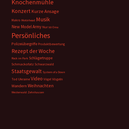
Knochenmühle
Konzert
Kurze Ansage
Musik
Makro
Motörhead
New Model Army
Nur so
Oma
Persönliches
Polizeiübergriffe
Produktbewertung
Rezept der Woche
Schlägertruppe
Rock im Park
Schmackofatz
Schwarzwald
Staatsgewalt
System of a Down
Video
Ukraine
Vögeln
Tod
Vögel
Weihnachten
Wandern
Westerwald
Zehnhausen