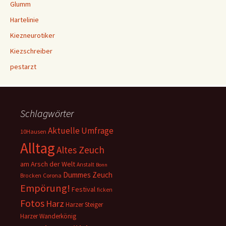
Glumm
Hartelinie
Kiezneurotiker
Kiezschreiber
pestarzt
Schlagwörter
Aktuelle Umfrage
10Hausen
Alltag
Altes Zeuch
am Arsch der Welt
Anstalt
Bonn
Dummes Zeuch
Corona
Brocken
Empörung!
Festival
ficken
Fotos
Harz
Harzer Steiger
Harzer Wanderkönig