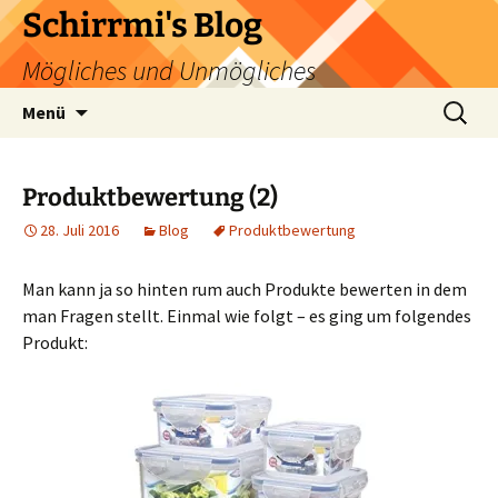
Zum
Schirrmi's Blog
Inhalt
Mögliches und Unmögliches
springen
Suchen
Menü
nach:
Produktbewertung (2)
28. Juli 2016
Blog
Produktbewertung
Man kann ja so hinten rum auch Produkte bewerten in dem
man Fragen stellt. Einmal wie folgt – es ging um folgendes
Produkt: