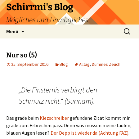
Zum
Schirrmi's Blog
Inhalt
Mögliches und Unmögliches
springen
Suchen
Menü
nach:
Nur so (5)
25. September 2016
Blog
Alltag
,
Dummes Zeuch
„Die Finsternis verbirgt den
Schmutz nicht.“ (Surinam).
Das grade beim
Kiezschreiber
gefundene Zitat kommt mir
grade zum Erbrechen pass. Denn was müssen meine faulen,
blauen Augen lesen?
Der Depp ist wieder da (Achtung FAZ).