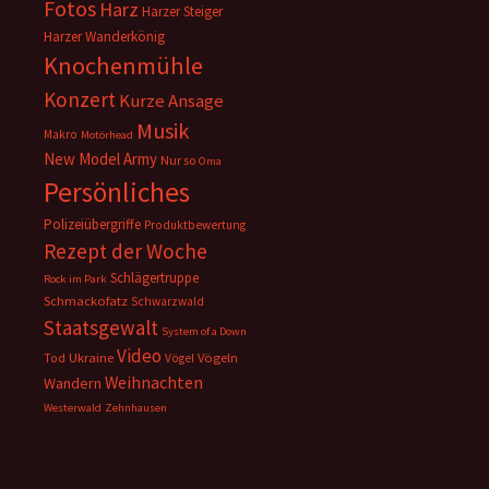
Fotos
Harz
Harzer Steiger
Harzer Wanderkönig
Knochenmühle
Konzert
Kurze Ansage
Musik
Makro
Motörhead
New Model Army
Nur so
Oma
Persönliches
Polizeiübergriffe
Produktbewertung
Rezept der Woche
Schlägertruppe
Rock im Park
Schmackofatz
Schwarzwald
Staatsgewalt
System of a Down
Video
Ukraine
Vögeln
Tod
Vögel
Weihnachten
Wandern
Westerwald
Zehnhausen