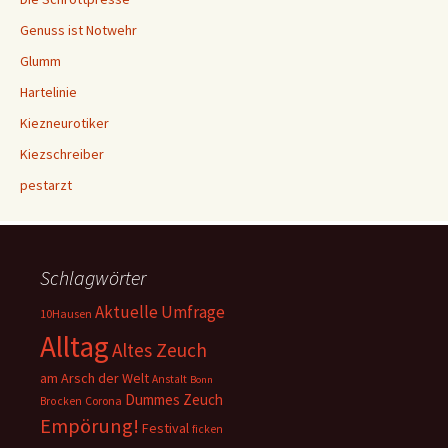
Genuss ist Notwehr
Glumm
Hartelinie
Kiezneurotiker
Kiezschreiber
pestarzt
Schlagwörter
Aktuelle Umfrage
10Hausen
Alltag
Altes Zeuch
am Arsch der Welt
Anstalt
Bonn
Dummes Zeuch
Corona
Brocken
Empörung!
Festival
ficken