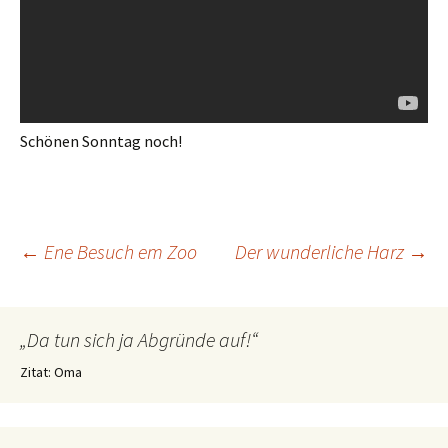
Schönen Sonntag noch!
Beitragsnavigation
←
Ene Besuch em Zoo
Der wunderliche Harz
→
„Da tun sich ja Abgründe auf!“
Zitat: Oma