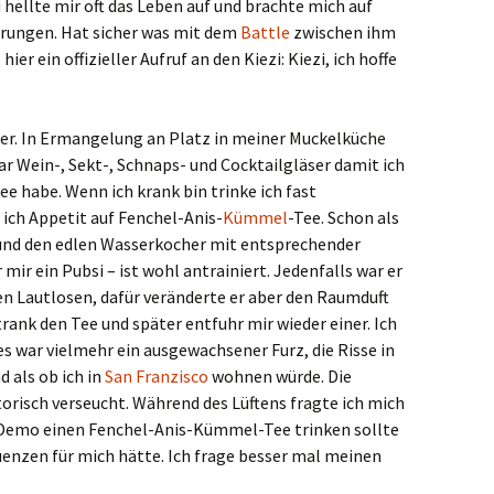
i hellte mir oft das Leben auf und brachte mich auf
rungen. Hat sicher was mit dem
Battle
zwischen ihm
hier ein offizieller Aufruf an den Kiezi: Kiezi, ich hoffe
ker. In Ermangelung an Platz in meiner Muckelküche
ar Wein-, Sekt-, Schnaps- und Cocktailgläser damit ich
e habe. Wenn ich krank bin trinke ich fast
 ich Appetit auf Fenchel-Anis-
Kümmel
-Tee. Schon als
t und den edlen Wasserkocher mit entsprechender
r ein Pubsi – ist wohl antrainiert. Jedenfalls war er
en Lautlosen, dafür veränderte er aber den Raumduft
trank den Tee und später entfuhr mir wieder einer. Ich
es war vielmehr ein ausgewachsener Furz, die Risse in
 als ob ich in
San Franzisco
wohnen würde. Die
risch verseucht. Während des Lüftens fragte ich mich
r Demo einen Fenchel-Anis-Kümmel-Tee trinken sollte
uenzen für mich hätte. Ich frage besser mal meinen