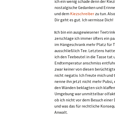
ich ein wenig schade denn der Kiez
nostalgische Gedanken und Erinne
und dem
Kiezschreiber
zu tun. Also 
Dir geht es gut. Ich vermisse Dich!
I
ch bin ein ausgewiesener Teetrin
zerschlage ich immer öfters ein pa
im Hängeschrank mehr Platz für Te
ausschließlich Tee. Letztens hatte
ich den Teebeutel in die Tasse ta
Endtemperatur anschmiss entfuhr mi
zwar keiner von diesen berüchtigt
nicht negativ. Ich freute mich und 
nenne ihn jetzt nicht mehr Pubsi, 
den Wänden beklagten sich klaffend
Umgebung war unmittelbar olfakto
ob ich nicht vor dem Besuch eine
und was das für rechtliche Konseq
Anwalt.