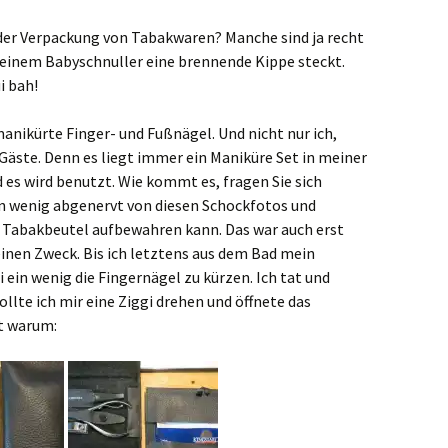
 der Verpackung von Tabakwaren? Manche sind ja recht
in einem Babyschnuller eine brennende Kippe steckt.
i bah!
manikürte Finger- und Fußnägel. Und nicht nur ich,
äste. Denn es liegt immer ein Maniküre Set in meiner
 es wird benutzt. Wie kommt es, fragen Sie sich
ein wenig abgenervt von diesen Schockfotos und
ne Tabakbeutel aufbewahren kann. Das war auch erst
einen Zweck. Bis ich letztens aus dem Bad mein
ein wenig die Fingernägel zu kürzen. Ich tat und
ollte ich mir eine Ziggi drehen und öffnete das
st warum: