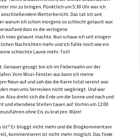
ter mir zu bringen. Pünktlich um 5:30 Uhr war ich
t anschließendem Wetterbericht. Das tat ich seit
r warum ich schon morgens so schlecht gelaunt war.
herausfand dass es die verlogene
h mies gelaunt machte. Nun schaue ich seit einigen
tlichen Nachrichten mehr und ich fühle mich wie ein
keine schlechte Laune mehr. Toll!
tt. Genauer gesagt bin ich im Fieberwahn vor der
lafen. Vom Wozi-Fenster aus kann ich meine
en Neun auf und sah das die Karre total vereist war.
n, den man ums Verrecken nicht wegkriegt. Und war
be. Also dreht sich die Erde um die Sonne und nach und
cht und ebendiese Stellen tauen auf. Vorhin um 12:00
 loszufahren ohne Eis zu kratzen. Wäre!
s ist? Er bloggt nicht mehr und die Blogkommentare
rell, kommentieren ist nicht mehr möglich. Das finde