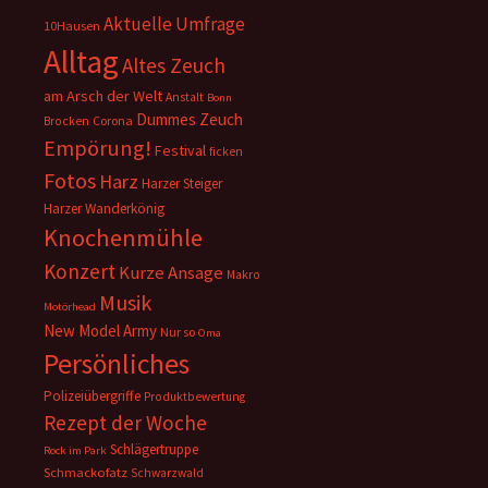
Aktuelle Umfrage
10Hausen
Alltag
Altes Zeuch
am Arsch der Welt
Anstalt
Bonn
Dummes Zeuch
Corona
Brocken
Empörung!
Festival
ficken
Fotos
Harz
Harzer Steiger
Harzer Wanderkönig
Knochenmühle
Konzert
Kurze Ansage
Makro
Musik
Motörhead
New Model Army
Nur so
Oma
Persönliches
Polizeiübergriffe
Produktbewertung
Rezept der Woche
Schlägertruppe
Rock im Park
Schmackofatz
Schwarzwald