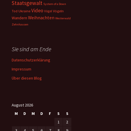
Staatsgewalt
System of a Down
Video
Ukraine
Vögeln
Tod
Vögel
Weihnachten
Wandern
Westerwald
Zehnhausen
Sie sind am Ende
Datenschutzerklärung
Impressum
Über diesen Blog
August 2026
M
D
M
D
F
S
S
1
2
3
4
5
6
7
8
9