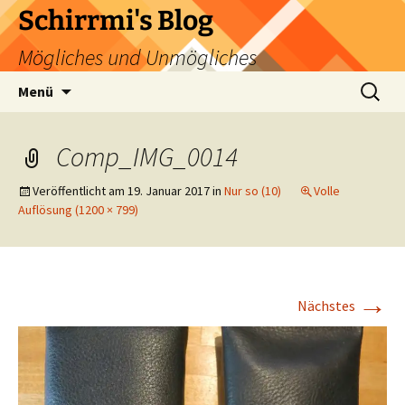
Zum
Schirrmi's Blog
Inhalt
Mögliches und Unmögliches
springen
Suchen
Menü
nach:
Comp_IMG_0014
Veröffentlicht am
19. Januar 2017
in
Nur so (10)
Volle
Auflösung (1200 × 799)
→
Nächstes