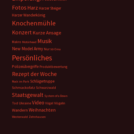
Fotos
Harz
Harzer Steiger
Harzer Wanderkönig
Knochenmühle
Konzert
Kurze Ansage
Musik
Makro
Motörhead
New Model Army
Nur so
Oma
Persönliches
Polizeiübergriffe
Produktbewertung
Rezept der Woche
Schlägertruppe
Rock im Park
Schmackofatz
Schwarzwald
Staatsgewalt
System of a Down
Video
Ukraine
Vögeln
Tod
Vögel
Weihnachten
Wandern
Westerwald
Zehnhausen