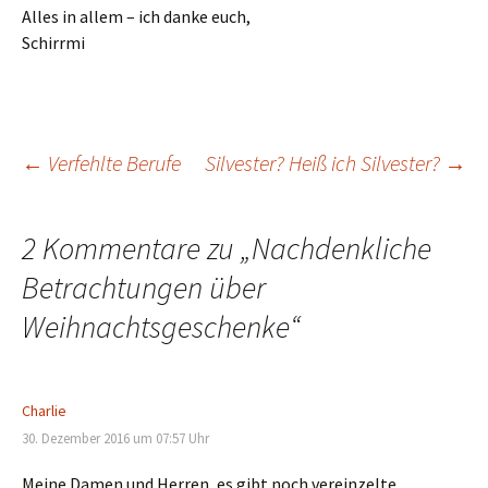
Alles in allem – ich danke euch,
Schirrmi
Beitragsnavigation
←
Verfehlte Berufe
Silvester? Heiß ich Silvester?
→
2 Kommentare zu „
Nachdenkliche
Betrachtungen über
Weihnachtsgeschenke
“
Charlie
30. Dezember 2016 um 07:57 Uhr
Meine Damen und Herren, es gibt noch vereinzelte