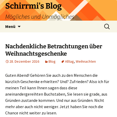
Zum
Schirrmi's Blog
Inhalt
Mögliches und Unmögliches
springen
Suchen
Menü
nach:
Nachdenkliche Betrachtungen über
Weihnachtsgeschenke
28. Dezember 2016
Blog
Alltag
,
Weihnachten
Guten Abend! Gehören Sie auch zu den Menschen die
kürzlich Geschenke erhielten? Und? Zufrieden? Also ich für
meinen Teil kann Ihnen sagen dass diese
aneinandergereihten Buchstaben, Sie lesen sie grade, aus
Gründen zustande kommen. Und nur aus Gründen. Nicht
mehr aber auch nicht weniger. Jetzt haben Sie noch die
Chance nicht weiter zu lesen.