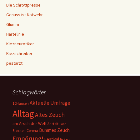
Die Schrottpresse
Genuss ist Notwehr
Glumm
Hartelinie
Kiezneurotiker
Kiezschreiber
pestarzt
Schlagwörter
Aktuelle Umfrage
10Hausen
Alltag
Altes Zeuch
am Arsch der Welt
Anstalt
Bonn
Dummes Zeuch
Corona
Brocken
Empörung!
Festival
ficken