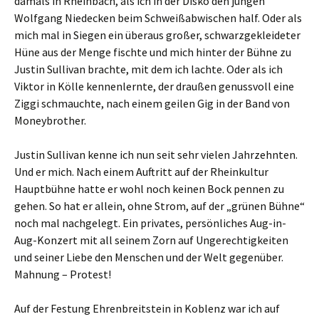
damals in Rheinbach, als ich in der Disko den jungen
Wolfgang Niedecken beim Schweißabwischen half. Oder als
mich mal in Siegen ein überaus großer, schwarzgekleideter
Hüne aus der Menge fischte und mich hinter der Bühne zu
Justin Sullivan brachte, mit dem ich lachte. Oder als ich
Viktor in Kölle kennenlernte, der draußen genussvoll eine
Ziggi schmauchte, nach einem geilen Gig in der Band von
Moneybrother.
Justin Sullivan kenne ich nun seit sehr vielen Jahrzehnten.
Und er mich. Nach einem Auftritt auf der Rheinkultur
Hauptbühne hatte er wohl noch keinen Bock pennen zu
gehen. So hat er allein, ohne Strom, auf der „grünen Bühne“
noch mal nachgelegt. Ein privates, persönliches Aug-in-
Aug-Konzert mit all seinem Zorn auf Ungerechtigkeiten
und seiner Liebe den Menschen und der Welt gegenüber.
Mahnung – Protest!
Auf der Festung Ehrenbreitstein in Koblenz war ich auf