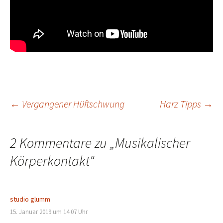
Beitragsnavigation
←
Vergangener Hüftschwung
Harz Tipps
→
2 Kommentare zu „
Musikalischer
Körperkontakt
“
studio glumm
15. Januar 2019 um 14:07 Uhr