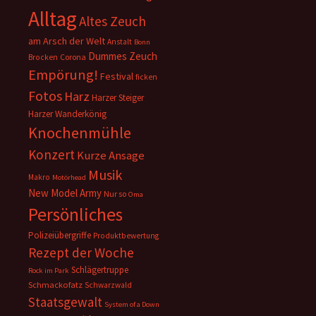
Alltag
Altes Zeuch
am Arsch der Welt
Anstalt
Bonn
Dummes Zeuch
Corona
Brocken
Empörung!
Festival
ficken
Fotos
Harz
Harzer Steiger
Harzer Wanderkönig
Knochenmühle
Konzert
Kurze Ansage
Musik
Makro
Motörhead
New Model Army
Nur so
Oma
Persönliches
Polizeiübergriffe
Produktbewertung
Rezept der Woche
Schlägertruppe
Rock im Park
Schmackofatz
Schwarzwald
Staatsgewalt
System of a Down