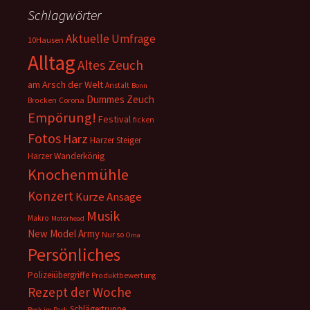
Schlagwörter
Aktuelle Umfrage
10Hausen
Alltag
Altes Zeuch
am Arsch der Welt
Anstalt
Bonn
Dummes Zeuch
Corona
Brocken
Empörung!
Festival
ficken
Fotos
Harz
Harzer Steiger
Harzer Wanderkönig
Knochenmühle
Konzert
Kurze Ansage
Musik
Makro
Motörhead
New Model Army
Nur so
Oma
Persönliches
Polizeiübergriffe
Produktbewertung
Rezept der Woche
Schlägertruppe
Rock im Park