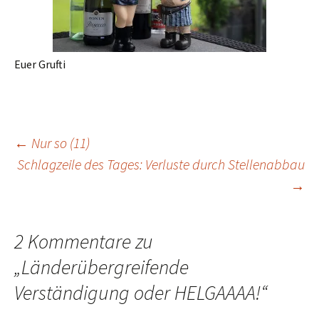
Euer Grufti
Beitragsnavigation
←
Nur so (11)
Schlagzeile des Tages: Verluste durch Stellenabbau
→
2 Kommentare zu
„
Länderübergreifende
Verständigung oder HELGAAAA!
“