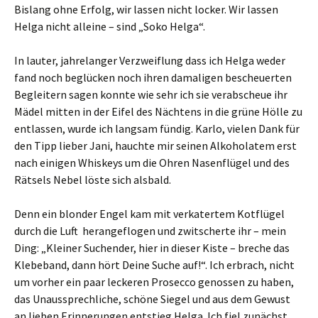
Bislang ohne Erfolg, wir lassen nicht locker. Wir lassen
Helga nicht alleine – sind „Soko Helga“.
In lauter, jahrelanger Verzweiflung dass ich Helga weder
fand noch beglücken noch ihren damaligen bescheuerten
Begleitern sagen konnte wie sehr ich sie verabscheue ihr
Mädel mitten in der Eifel des Nächtens in die grüne Hölle zu
entlassen, wurde ich langsam fündig. Karlo, vielen Dank für
den Tipp lieber Jani, hauchte mir seinen Alkoholatem erst
nach einigen Whiskeys um die Ohren Nasenflügel und des
Rätsels Nebel löste sich alsbald.
Denn ein blonder Engel kam mit verkatertem Kotflügel
durch die Luft herangeflogen und zwitscherte ihr – mein
Ding: „Kleiner Suchender, hier in dieser Kiste – breche das
Klebeband, dann hört Deine Suche auf!“. Ich erbrach, nicht
um vorher ein paar leckeren Prosecco genossen zu haben,
das Unaussprechliche, schöne Siegel und aus dem Gewust
an lieben Erinnerungen entstieg Helga. Ich fiel zunächst