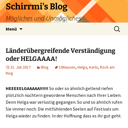
Zum
Schirrmi's Blog
Inhalt
Mögliches und Unmögliches
springen
Suchen
Menü
nach:
Länderübergreifende Verständigung
oder HELGAAAA!
31. Juli 2017
Blog
10Hausen
,
Helga
,
Karlo
,
Rock am
Ring
HEEEEELGAAAAA!!!!!!
So oder so ähnlich gellend riefen
plötzlich nüchtern gewordene Menschen nach Ihrer Lieben.
Denn Helga war verlustig gegangen. So und so ähnlich rufen
Sie immer noch. Die mitfühlenden Seelen auf Festivals um
Helga wieder zu finden. In der Hoffnung dass es ihr gut geht.