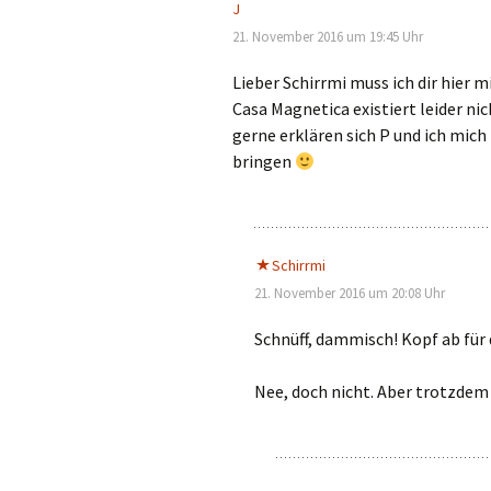
J
21. November 2016 um 19:45 Uhr
Lieber Schirrmi muss ich dir hier m
Casa Magnetica existiert leider ni
gerne erklären sich P und ich mich
bringen
Schirrmi
21. November 2016 um 20:08 Uhr
Schnüff, dammisch! Kopf ab für
Nee, doch nicht. Aber trotzdem 