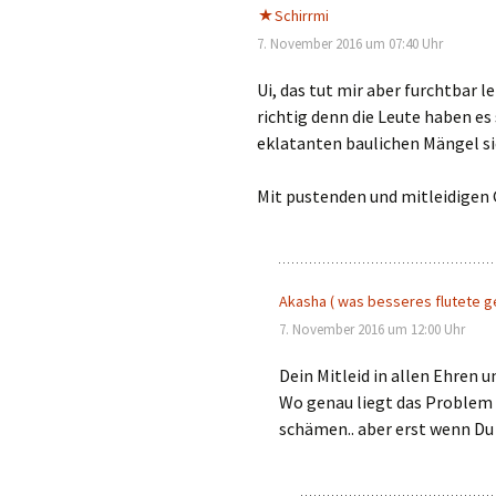
Schirrmi
7. November 2016 um 07:40 Uhr
Ui, das tut mir aber furchtbar l
richtig denn die Leute haben es 
eklatanten baulichen Mängel si
Mit pustenden und mitleidigen
Akasha ( was besseres flutete ge
7. November 2016 um 12:00 Uhr
Dein Mitleid in allen Ehren u
Wo genau liegt das Problem 
schämen.. aber erst wenn D