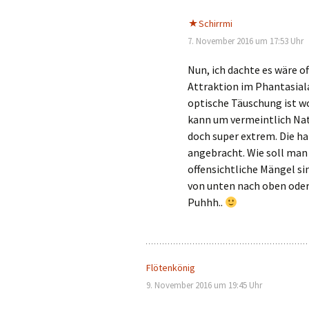
Schirrmi
7. November 2016 um 17:53 Uhr
Nun, ich dachte es wäre o
Attraktion im Phantasialan
optische Täuschung ist w
kann um vermeintlich Natu
doch super extrem. Die ha
angebracht. Wie soll man s
offensichtliche Mängel si
von unten nach oben oder
Puhhh..
Flötenkönig
9. November 2016 um 19:45 Uhr