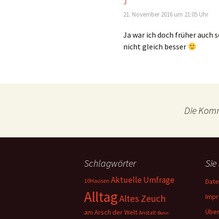
J
21. November 2016 um 21:05 Uhr
Ja war ich doch früher auch 
nicht gleich besser
Die Komm
Schlagwörter
Sie
Aktuelle Umfrage
10Hausen
Date
Alltag
Imp
Altes Zeuch
Über
am Arsch der Welt
Anstalt
Bonn