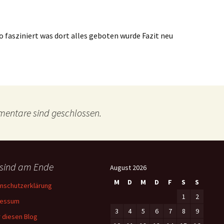
so fasziniert was dort alles geboten wurde Fazit neu
entare sind geschlossen.
 sind am Ende
August 2026
M
D
M
D
F
S
S
nschutzerklärung
1
2
ressum
3
4
5
6
7
8
9
 diesen Blog