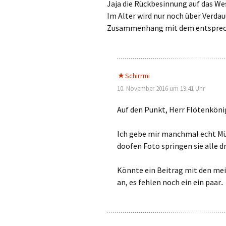
Jaja die Rückbesinnung auf das We
Im Alter wird nur noch über Verda
Zusammenhang mit dem entsprech
Schirrmi
10. November 2016 um 19:41 Uhr
Auf den Punkt, Herr Flötenköni
Ich gebe mir manchmal echt Müh
doofen Foto springen sie alle dr
Könnte ein Beitrag mit den me
an, es fehlen noch ein ein paar..