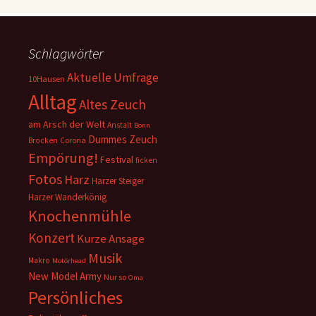
Schlagwörter
Aktuelle Umfrage
10Hausen
Alltag
Altes Zeuch
am Arsch der Welt
Anstalt
Bonn
Dummes Zeuch
Corona
Brocken
Empörung!
Festival
ficken
Fotos
Harz
Harzer Steiger
Harzer Wanderkönig
Knochenmühle
Konzert
Kurze Ansage
Musik
Makro
Motörhead
New Model Army
Nur so
Oma
Persönliches