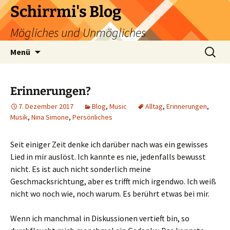
Zum
Schirrmi's Blog
Inhalt
Mögliches und Unmögliches
springen
Suchen
Menü
nach:
Erinnerungen?
7. Dezember 2017
Blog
,
Music
Alltag
,
Erinnerungen
,
Musik
,
Nina Simone
,
Persönliches
Seit einiger Zeit denke ich darüber nach was ein gewisses
Lied in mir auslöst. Ich kannte es nie, jedenfalls bewusst
nicht. Es ist auch nicht sonderlich meine
Geschmacksrichtung, aber es trifft mich irgendwo. Ich weiß
nicht wo noch wie, noch warum. Es berührt etwas bei mir.
Wenn ich manchmal in Diskussionen vertieft bin, so