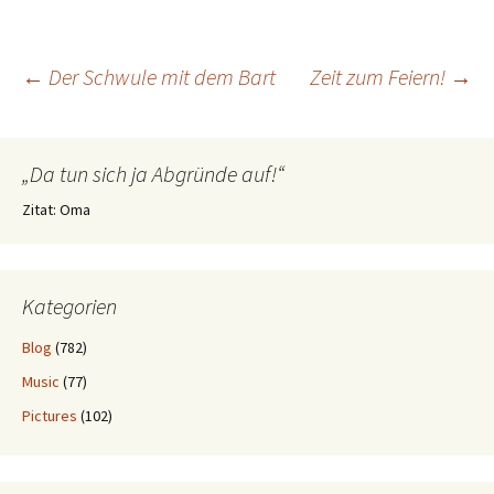
Beitragsnavigation
←
Der Schwule mit dem Bart
Zeit zum Feiern!
→
„Da tun sich ja Abgründe auf!“
Zitat: Oma
Kategorien
Blog
(782)
Music
(77)
Pictures
(102)