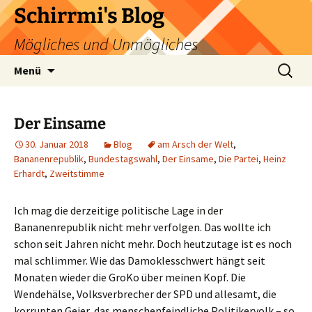
Zum
Schirrmi's Blog
Inhalt
Mögliches und Unmögliches
springen
Suchen
Menü
nach:
Der Einsame
30. Januar 2018
Blog
am Arsch der Welt
,
Bananenrepublik
,
Bundestagswahl
,
Der Einsame
,
Die Partei
,
Heinz
Erhardt
,
Zweitstimme
Ich mag die derzeitige politische Lage in der
Bananenrepublik nicht mehr verfolgen. Das wollte ich
schon seit Jahren nicht mehr. Doch heutzutage ist es noch
mal schlimmer. Wie das Damoklesschwert hängt seit
Monaten wieder die GroKo über meinen Kopf. Die
Wendehälse, Volksverbrecher der SPD und allesamt, die
korrupten Geier, das menschenfeindliche Politikervolk – so