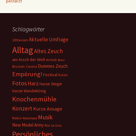
pestarzt
Schlagwörter
Aktuelle Umfrage
10Hausen
Alltag
Altes Zeuch
am Arsch der Welt
Anstalt
Bonn
Dummes Zeuch
Corona
Brocken
Empörung!
Festival
ficken
Fotos
Harz
Harzer Steiger
Harzer Wanderkönig
Knochenmühle
Konzert
Kurze Ansage
Musik
Makro
Motörhead
New Model Army
Nur so
Oma
Persönliches