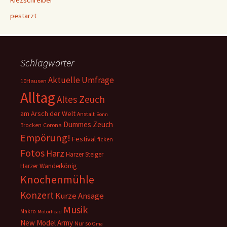
pestarzt
Schlagwörter
Aktuelle Umfrage
10Hausen
Alltag
Altes Zeuch
am Arsch der Welt
Anstalt
Bonn
Dummes Zeuch
Corona
Brocken
Empörung!
Festival
ficken
Fotos
Harz
Harzer Steiger
Harzer Wanderkönig
Knochenmühle
Konzert
Kurze Ansage
Musik
Makro
Motörhead
New Model Army
Nur so
Oma