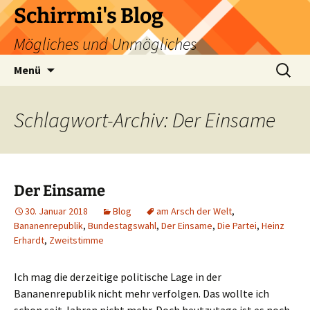
Zum
Schirrmi's Blog
Inhalt
Mögliches und Unmögliches
springen
Suchen
Menü
nach:
Schlagwort-Archiv: Der Einsame
Der Einsame
30. Januar 2018
Blog
am Arsch der Welt
,
Bananenrepublik
,
Bundestagswahl
,
Der Einsame
,
Die Partei
,
Heinz
Erhardt
,
Zweitstimme
Ich mag die derzeitige politische Lage in der
Bananenrepublik nicht mehr verfolgen. Das wollte ich