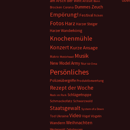
Über
am Arsch der Welt
Anstalt
Bonn
Dummes Zeuch
Corona
Brocken
Empörung!
Festival
ficken
Fotos
Harz
Harzer Steiger
Harzer Wanderkönig
Knochenmühle
Konzert
Kurze Ansage
Musik
Makro
Motörhead
New Model Army
Nur so
Oma
Persönliches
Polizeiübergriffe
Produktbewertung
Rezept der Woche
Schlägertruppe
Rock im Park
Schmackofatz
Schwarzwald
Staatsgewalt
System of a Down
Video
Ukraine
Vögeln
Tod
Vögel
Weihnachten
Wandern
Westerwald
Zehnhausen