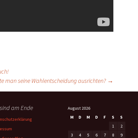
uch!
te man seine Wahlentscheidung ausrichten?
→
 sind am Ende
August 2026
M
D
M
D
F
S
S
nschutzerklärung
1
2
ressum
3
4
5
6
7
8
9